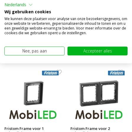
Set Bloklamp Achterlichten 3
Set Bloklamp Achterlichten 5
Nederlands
functies dark look
functies dark look
Wij gebruiken cookies
Vergelijk
Vergelijk
We kunnen deze plaatsen voor analyse van onze bezoekersgegevens, om
onze website te verbeteren, gepersonaliseerde inhoud te tonen en om u
Op voorraad
Op voorraad
een geweldige website-ervaring te bieden. Voor meer informatie over de
cookies die we gebruiken opent u de instellingen.
€98,85
€98,85
(€81,69 excl. BTW)
(€81,69 excl. BTW)
Nee, pas aan
Accepteer alles
Fristom Frame voor 1
Fristom Frame voor 2