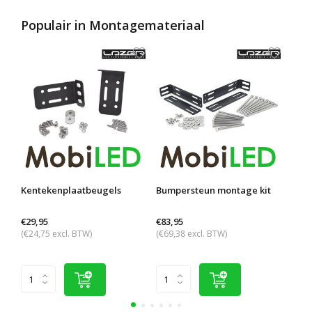
Populair in
Montagemateriaal
Kentekenplaatbeugels
Bumpersteun montage kit
Buis
€29,95
€83,95
€80,
(€24,75 excl. BTW)
(€69,38 excl. BTW)
(€66,