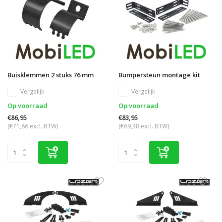
Buisklemmen 2 stuks 76 mm
Bumpersteun montage kit
Vergelijk
Vergelijk
Op voorraad
Op voorraad
€86,95
€83,95
(€71,86 excl. BTW)
(€69,38 excl. BTW)