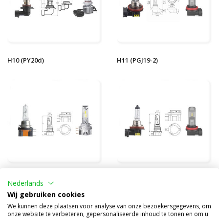
H10 (PY20d)
H11 (PGJ19-2)
H15 (PGJ23t-1)
H16 (PGJ19-3)
Nederlands
Wij gebruiken cookies
We kunnen deze plaatsen voor analyse van onze bezoekersgegevens, om
onze website te verbeteren, gepersonaliseerde inhoud te tonen en om u