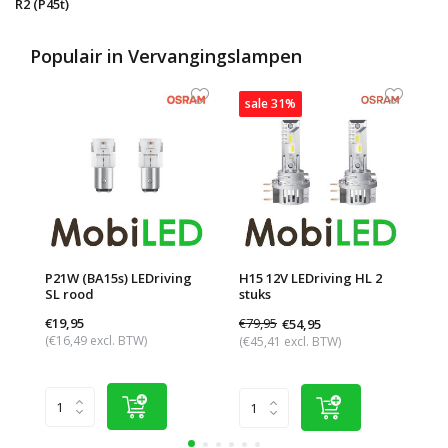
R2 (P45t)
Populair in
Vervangingslampen
sale 31%
s
P21W (BA15s) LEDriving
H15 12V LEDriving HL 2
Ul
SL rood
stuks
Ro
€19,95
€79,95
€1
€54,95
(€16,49 excl. BTW)
(€45,41 excl. BTW)
(€