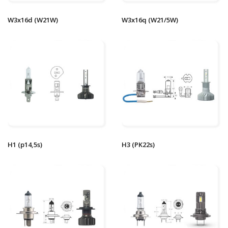
W3x16d (W21W)
W3x16q (W21/5W)
H1 (p14,5s)
H3 (PK22s)