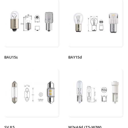
BAU15s
BAY15d
SV 8.5
W2x4.6d (T5-W2W)