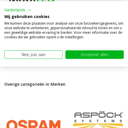
Nederlands
Nano positielicht rood
Wij gebruiken cookies
Vergelijk
We kunnen deze plaatsen voor analyse van onze bezoekersgegevens, om
onze website te verbeteren, gepersonaliseerde inhoud te tonen en om u
Op voorraad
een geweldige website-ervaring te bieden. Voor meer informatie over de
€9,95
cookies die we gebruiken opent u de instellingen.
(€8,22 excl. BTW)
Nee, pas aan
Accepteer alles
Overige categorieën in Merken