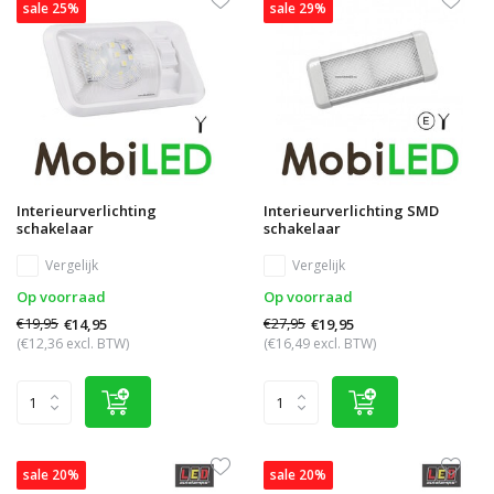
sale 25%
sale 29%
Interieurverlichting
Interieurverlichting SMD
schakelaar
schakelaar
Vergelijk
Vergelijk
Op voorraad
Op voorraad
€19,95
€27,95
€14,95
€19,95
(€12,36 excl. BTW)
(€16,49 excl. BTW)
sale 20%
sale 20%