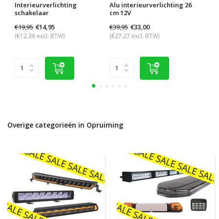
Interieurverlichting
Alu interieurverlichting 26
Inte
schakelaar
cm 12V
scha
€19,95
€39,95
€37,
€14,95
€33,00
(€12,36 excl. BTW)
(€27,27 excl. BTW)
(€24,
Overige categorieën in Opruiming