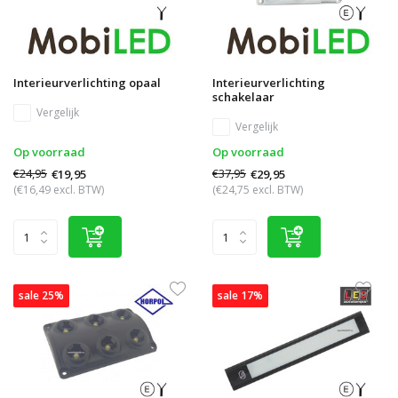
Interieurverlichting opaal
Interieurverlichting
schakelaar
Vergelijk
Vergelijk
Op voorraad
Op voorraad
€24,95
€37,95
€19,95
€29,95
(€16,49 excl. BTW)
(€24,75 excl. BTW)
sale 25%
sale 17%