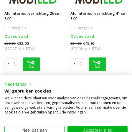
Alu interieurverlichting 26 cm
Alu interieurverlichting 41 cm
12V
12V
Vergelijk
Vergelijk
Op voorraad
Op voorraad
€39,95
€54,95
€33,00
€45,95
(€27,27 excl. BTW)
(€37,98 excl. BTW)
sale 16%
sale 22%
Nederlands
Wij gebruiken cookies
We kunnen deze plaatsen voor analyse van onze bezoekersgegevens, om
onze website te verbeteren, gepersonaliseerde inhoud te tonen en om u
een geweldige website-ervaring te bieden. Voor meer informatie over de
cookies die we gebruiken opent u de instellingen.
Nee, pas aan
Accepteer alles