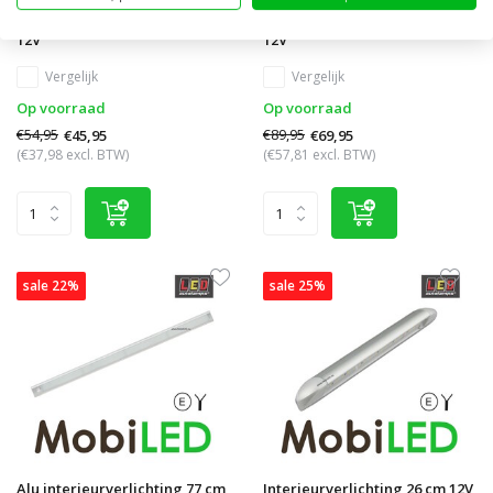
Alu interieurverlichting 41 cm
Alu interieurverlichting 77 cm
12V
12V
Vergelijk
Vergelijk
Op voorraad
Op voorraad
€54,95
€89,95
€45,95
€69,95
(€37,98 excl. BTW)
(€57,81 excl. BTW)
sale 22%
sale 25%
Alu interieurverlichting 77 cm
Interieurverlichting 26 cm 12V