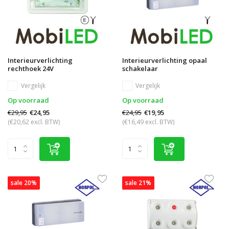
Interieurverlichting
Interieurverlichting opaal
rechthoek 24V
schakelaar
Vergelijk
Vergelijk
Op voorraad
Op voorraad
€29,95
€24,95
€24,95
€19,95
(€20,62 excl. BTW)
(€16,49 excl. BTW)
sale 20%
sale 21%