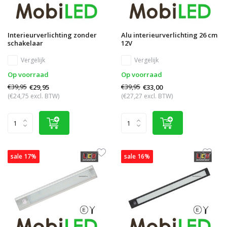
Interieurverlichting zonder
Alu interieurverlichting 26 cm
schakelaar
12V
Vergelijk
Vergelijk
Op voorraad
Op voorraad
€39,95
€39,95
€29,95
€33,00
(€24,75 excl. BTW)
(€27,27 excl. BTW)
sale 17%
sale 16%