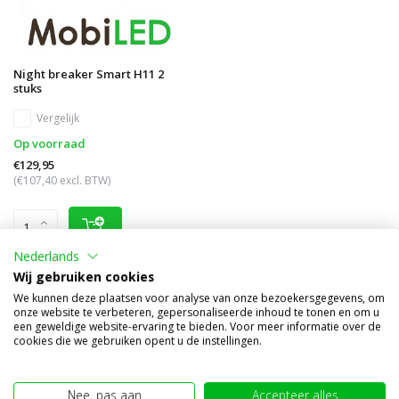
Night breaker Smart H11 2
stuks
Vergelijk
Op voorraad
€129,95
(€107,40 excl. BTW)
Nederlands
Wij gebruiken cookies
We kunnen deze plaatsen voor analyse van onze bezoekersgegevens, om
onze website te verbeteren, gepersonaliseerde inhoud te tonen en om u
Overige categorieën in Merken
een geweldige website-ervaring te bieden. Voor meer informatie over de
cookies die we gebruiken opent u de instellingen.
Nee, pas aan
Accepteer alles