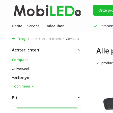
Onze pr
Vóór 17 uur besteld: dezelfde werkdag verzonden
Home
Service
Cadeaubon
Persoonl
Terug
Home
Achterlichten
Compact
Alle
Achterlichten
Compact
29 produc
Universeel
Aanhanger
Toon meer
Prijs