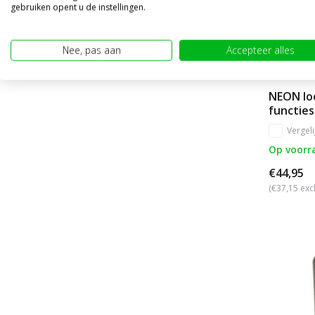
gebruiken opent u de instellingen.
Nee, pas aan
Accepteer alles
NEON loo
functies
Vergeli
Op voorr
€44,95
(€37,15 exc