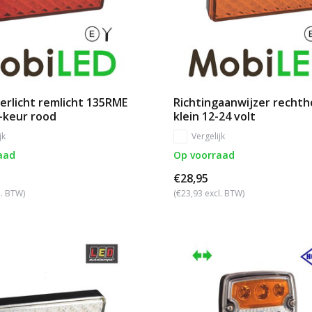
erlicht remlicht 135RME
Richtingaanwijzer recht
-keur rood
klein 12-24 volt
jk
Vergelijk
aad
Op voorraad
€28,95
l. BTW)
(€23,93 excl. BTW)