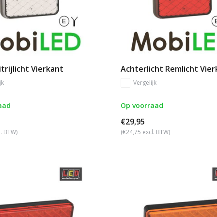
trijlicht Vierkant
Achterlicht Remlicht Vie
jk
Vergelijk
aad
Op voorraad
€29,95
l. BTW)
(€24,75 excl. BTW)