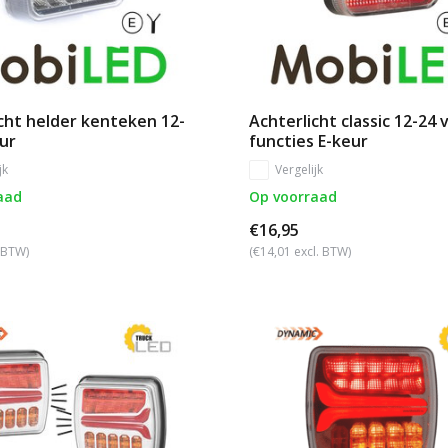
cht helder kenteken 12-
Achterlicht classic 12-24 v
ur
functies E-keur
jk
Vergelijk
aad
Op voorraad
€16,95
. BTW)
(€14,01 excl. BTW)