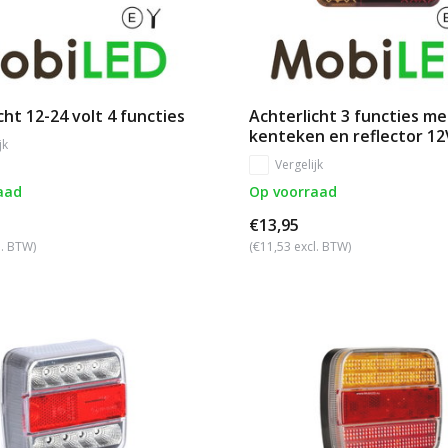
cht 12-24 volt 4 functies
Achterlicht 3 functies me
kenteken en reflector 12
jk
Vergelijk
aad
Op voorraad
€13,95
l. BTW)
(€11,53 excl. BTW)