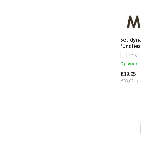
Set dyna
functies
Vergeli
Op voorr
€39,95
(€33,02 exc