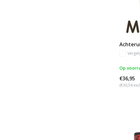
Achterui
Vergeli
Op voorr
€36,95
(€30,54 exc