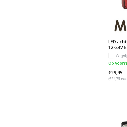
LED acht
12-24V E
Vergeli
Op voorr
€29,95
(€24,75 exc