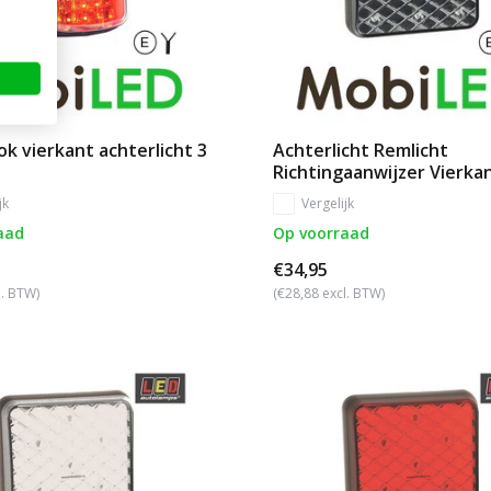
k vierkant achterlicht 3
Achterlicht Remlicht
Richtingaanwijzer Vierka
jk
Vergelijk
aad
Op voorraad
€34,95
l. BTW)
(€28,88 excl. BTW)