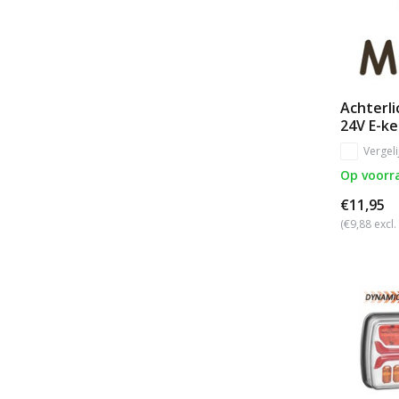
Achterli
24V E-ke
Vergeli
Op voorr
€11,95
(€9,88 excl