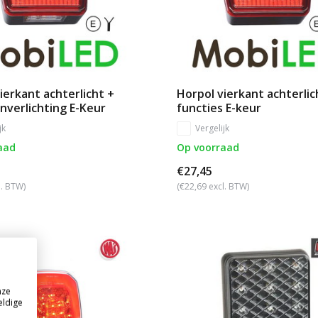
ierkant achterlicht +
Horpol vierkant achterlic
nverlichting E-Keur
functies E-keur
jk
Vergelijk
aad
Op voorraad
€27,45
l. BTW)
(€22,69 excl. BTW)
nze
eldige