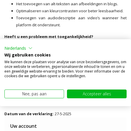
Het toevoegen van alt-teksten aan afbeeldingen in blogs.
Optimaliseren van kleurcontrasten voor beter leesbaarheid.
Toevoegen van audiodescriptie aan video’s wanneer het
platform dit ondersteunt.
Heeft u een probleem met toegankelijkheid?
Mocht u tegen een toegankelijkheidsprobleem aanlopen, neem dan
Nederlands
contact met ons op via
info@mobiled.nu
of bel ons op 085 2007 056.
Wij gebruiken cookies
Wij streven ernaar om binnen 5 werkdagen te reageren.
We kunnen deze plaatsen voor analyse van onze bezoekersgegevens, om
onze website te verbeteren, gepersonaliseerde inhoud te tonen en om u
een geweldige website-ervaring te bieden. Voor meer informatie over de
Handhavingsprocedure
cookies die we gebruiken opent u de instellingen.
Als u niet tevreden bent met onze reactie, kunt u een klacht indienen
bij het Nederlandse toezichtsorgaan Autoriteit Consument & Markt
(ACM). Op hun website www.acm.nl/nl/contact kunt u de
Nee, pas aan
Accepteer alles
contactgegevens vinden.
Datum van de verklaring:
27-5-2025
Uw account