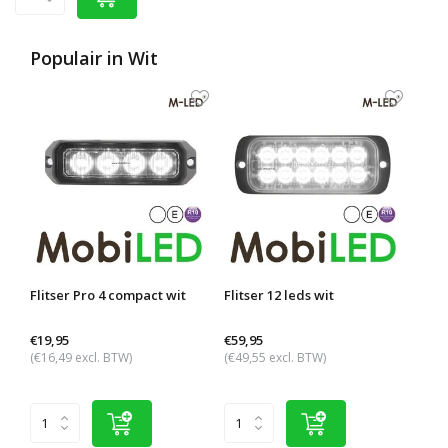
Populair in
Wit
Flitser Pro 4 compact wit
Flitser 12 leds wit
M-LE
ambe
€19,95
€59,95
€69,
(€16,49 excl. BTW)
(€49,55 excl. BTW)
(€57,