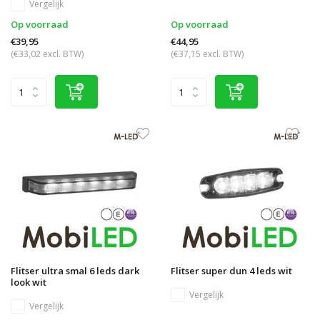
Vergelijk
Op voorraad
Op voorraad
€39,95
€44,95
(€33,02 excl. BTW)
(€37,15 excl. BTW)
Flitser ultra smal 6 leds dark
Flitser super dun 4 leds wit
look wit
Vergelijk
Vergelijk