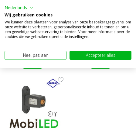
Nederlands
Pendellamp horizontaal
Pendellamp horizontaal
schuin model links
schuin model rechts
Wij gebruiken cookies
We kunnen deze plaatsen voor analyse van onze bezoekersgegevens, om
Vergelijk
Vergelijk
onze website te verbeteren, gepersonaliseerde inhoud te tonen en om u
een geweldige website-ervaring te bieden. Voor meer informatie over de
Op voorraad
Op voorraad
cookies die we gebruiken opent u de instellingen.
€19,95
€19,95
(€16,49 excl. BTW)
(€16,49 excl. BTW)
Nee, pas aan
Accepteer alles