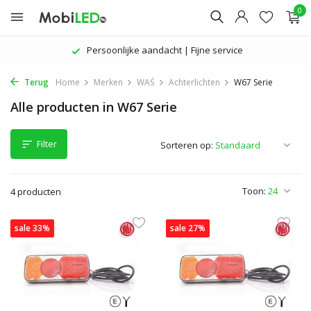
0
Persoonlijke aandacht | Fijne service
Terug
Home
Merken
WAŚ
Achterlichten
W67 Serie
Alle producten in W67 Serie
Filter
Sorteren op:
Toon:
4 producten
sale 33%
sale 27%