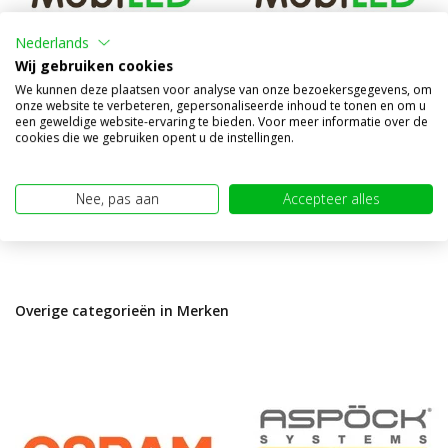
Achterlicht 3 functies witte
Achterlicht 3 functies witte
Nederlands
lens met kentekenverlichting
lens
Wij gebruiken cookies
Vergelijk
Vergelijk
We kunnen deze plaatsen voor analyse van onze bezoekersgegevens, om
onze website te verbeteren, gepersonaliseerde inhoud te tonen en om u
Op voorraad
Op voorraad
een geweldige website-ervaring te bieden. Voor meer informatie over de
cookies die we gebruiken opent u de instellingen.
€59,95
€54,95
€34,95
€34,95
(€28,88 excl. BTW)
(€28,88 excl. BTW)
Nee, pas aan
Accepteer alles
Overige categorieën in Merken