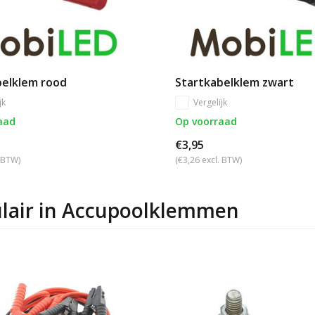
belklem rood
Startkabelklem zwart
jk
Vergelijk
aad
Op voorraad
€3,95
. BTW)
(€3,26 excl. BTW)
lair in
Accupoolklemmen