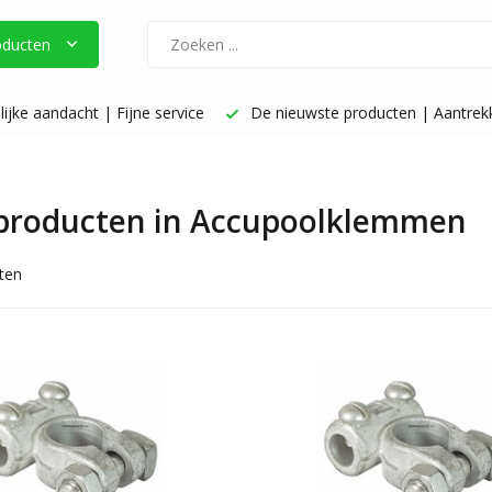
oducten
ste producten | Aantrekkelijke prijzen
Vóór 17 uur besteld: de
 producten in Accupoolklemmen
ten