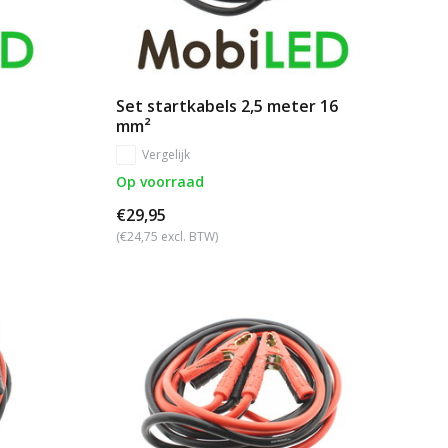
Set startkabels 2,5 meter 16
mm²
Vergelijk
Op voorraad
€29,95
(€24,75 excl. BTW)