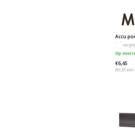
Accu poo
Vergeli
Op voorr
€6,45
(€5,33 excl