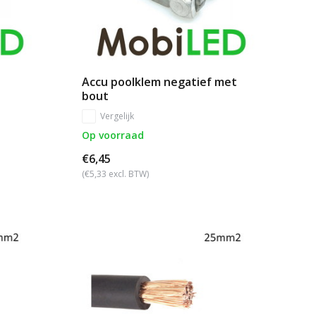
Accu poolklem negatief met
bout
Vergelijk
Op voorraad
€6,45
(€5,33 excl. BTW)