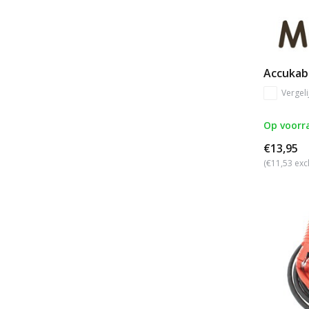
Accukab
Vergeli
Op voorr
€13,95
(€11,53 exc