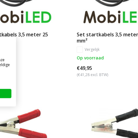
tkabels 3,5 meter 25
Set startkabels 3,5 meter
mm²
jk
Vergelijk
aad
Op voorraad
nze
eldige
€49,95
l. BTW)
(€41,28 excl. BTW)