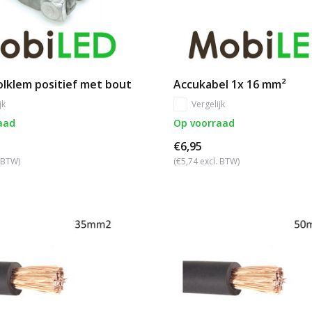
lklem positief met bout
Accukabel 1x 16 mm²
jk
Vergelijk
aad
Op voorraad
€6,95
. BTW)
(€5,74 excl. BTW)