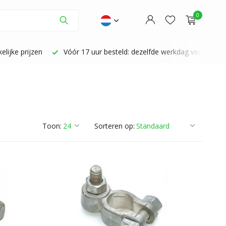
0
zelfde werkdag verzonden
Persoonlijke aandacht | Fijne service
Account aanmaken
Account aanmaken
Toon:
Sorteren op: