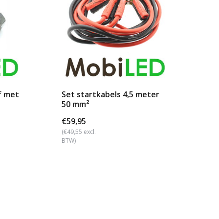
f met
Set startkabels 4,5 meter
Ac
50 mm²
€59,95
€1
(€49,55 excl.
(€14
BTW)
BTW