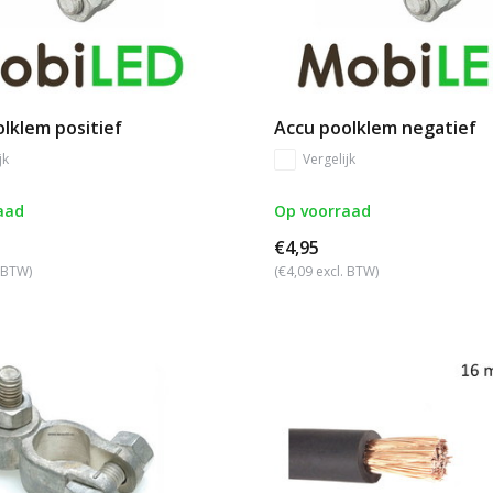
lklem positief
Accu poolklem negatief
jk
Vergelijk
aad
Op voorraad
€4,95
. BTW)
(€4,09 excl. BTW)