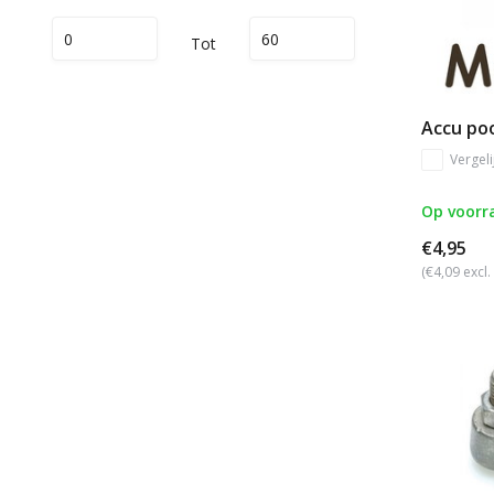
Tot
Accu poo
Vergeli
Op voorr
€4,95
(€4,09 excl