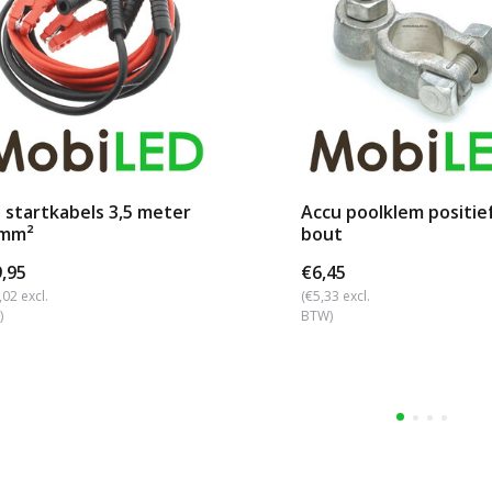
 startkabels 3,5 meter
Accu poolklem positie
 mm²
bout
,95
€6,45
,02 excl.
(€5,33 excl.
)
BTW)