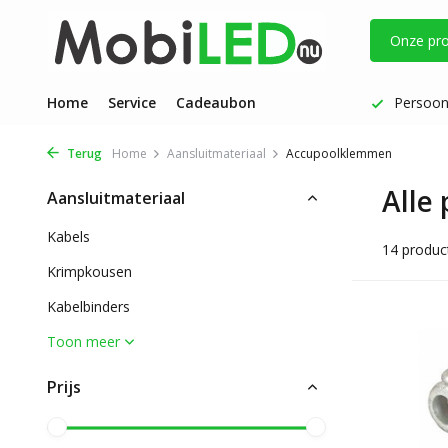
Onze pr
g verzonden
Home
Service
Persoonlijke aandacht | Fijne service
Cadeaubon
De nieuw
Terug
Home
Aansluitmateriaal
Accupoolklemmen
Alle
Aansluitmateriaal
Kabels
14 produc
Krimpkousen
Kabelbinders
Toon meer
Prijs