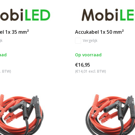
el 1x 35 mm²
Accukabel 1x 50 mm²
jk
Vergelijk
aad
Op voorraad
€16,95
l. BTW)
(€14,01 excl. BTW)