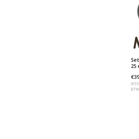
Set
25
€39
(€33
BTW