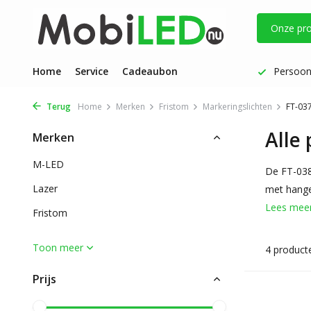
Onze pr
Vóór 17 uur besteld: dezelfde werkdag verzonden
Home
Service
Cadeaubon
Persoonl
Terug
Home
Merken
Fristom
Markeringslichten
FT-037
Alle
Merken
M-LED
De FT-038
Lazer
met hange
Lees mee
Fristom
Toon meer
4 product
Prijs