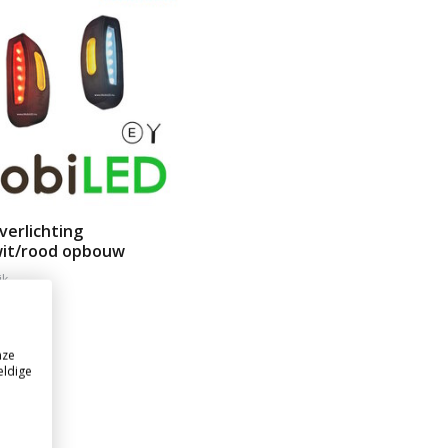
verlichting
it/rood opbouw
jk
aad
nze
. BTW)
eldige