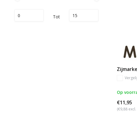
Tot
Zijmarke
Vergeli
Op voorr
€11,95
(€9,88 excl