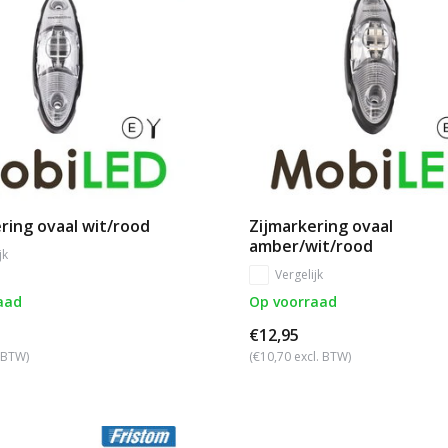
ring ovaal wit/rood
Zijmarkering ovaal
amber/wit/rood
jk
Vergelijk
aad
Op voorraad
€12,95
. BTW)
(€10,70 excl. BTW)