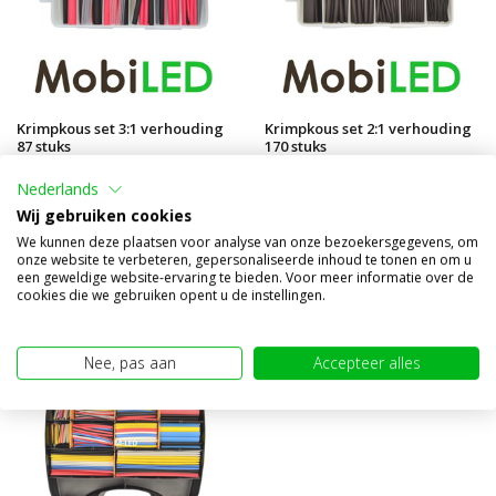
Krimpkous set 3:1 verhouding
Krimpkous set 2:1 verhouding
87 stuks
170 stuks
Vergelijk
Vergelijk
Nederlands
Wij gebruiken cookies
Op voorraad
Op voorraad
€14,95
€9,95
We kunnen deze plaatsen voor analyse van onze bezoekersgegevens, om
onze website te verbeteren, gepersonaliseerde inhoud te tonen en om u
(€12,36 excl. BTW)
(€8,22 excl. BTW)
een geweldige website-ervaring te bieden. Voor meer informatie over de
cookies die we gebruiken opent u de instellingen.
Nee, pas aan
Accepteer alles