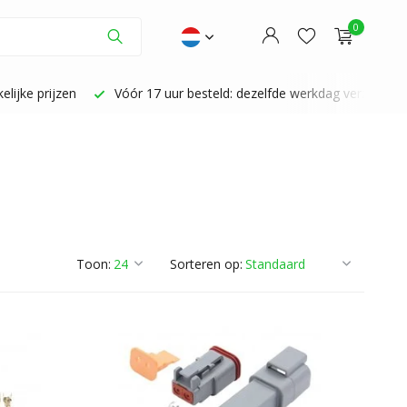
0
Vóór 17 uur besteld: dezelfde werkdag verzonden
Persoonlijke 
Account aanmaken
Account aanmaken
Toon:
Sorteren op: