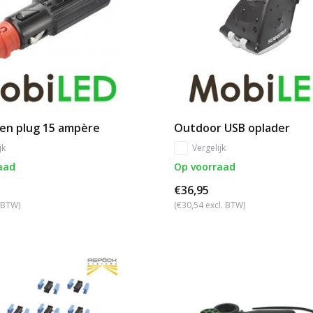
ten plug 15 ampère
Outdoor USB oplader
jk
Vergelijk
aad
Op voorraad
€36,95
. BTW)
(€30,54 excl. BTW)