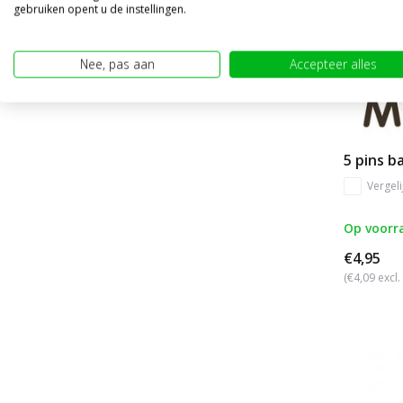
gebruiken opent u de instellingen.
Nee, pas aan
Accepteer alles
5 pins b
Vergeli
Op voorr
€4,95
(€4,09 excl