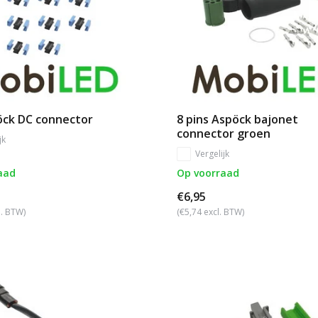
öck DC connector
8 pins Aspöck bajonet
connector groen
jk
Vergelijk
aad
Op voorraad
€6,95
l. BTW)
(€5,74 excl. BTW)