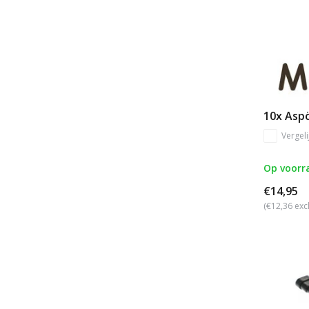
10x Asp
Vergeli
Op voorr
€14,95
(€12,36 exc