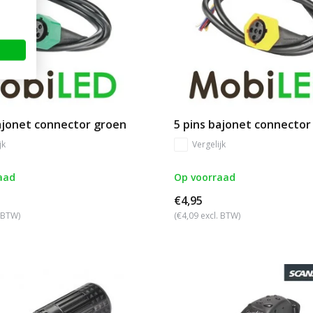
ajonet connector groen
5 pins bajonet connector
jk
Vergelijk
aad
Op voorraad
€4,95
. BTW)
(€4,09 excl. BTW)