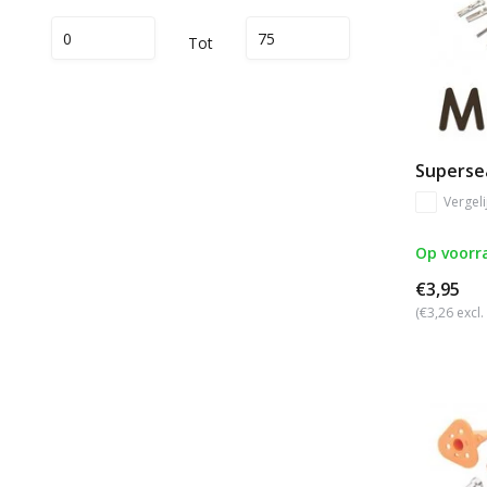
Tot
Supersea
Vergeli
Op voorr
€3,95
(€3,26 excl