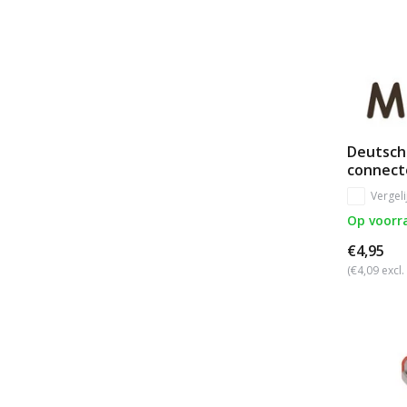
Deutsch 
connect
Vergeli
Op voorr
€4,95
(€4,09 excl