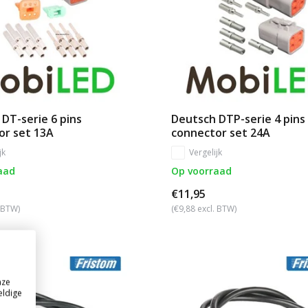
DT-serie 6 pins
Deutsch DTP-serie 4 pins
or set 13A
connector set 24A
jk
Vergelijk
aad
Op voorraad
€11,95
. BTW)
(€9,88 excl. BTW)
nze
eldige