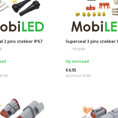
l 2 pins stekker IP67
Superseal 3 pins stekker 
jk
Vergelijk
aad
Op voorraad
€4,95
. BTW)
(€4,09 excl. BTW)