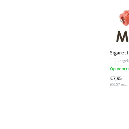
Sigaret
Vergeli
Op voorr
€7,95
(€6,57 excl