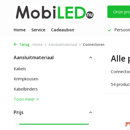
Onze pr
steld: dezelfde werkdag verzonden
Home
Service
Cadeaubon
Persoonlijke aandacht | Fij
Terug
Home
Aansluitmateriaal
Connectoren
Alle
Aansluitmateriaal
Kabels
Connectore
Krimpkousen
54 produc
Kabelbinders
Toon meer
Prijs