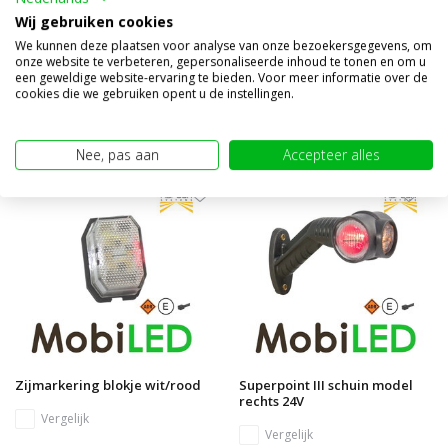
Vergelijk
Wij gebruiken cookies
Op voorraad
Op voorraad
We kunnen deze plaatsen voor analyse van onze bezoekersgegevens, om
onze website te verbeteren, gepersonaliseerde inhoud te tonen en om u
€16,95
€16,95
een geweldige website-ervaring te bieden. Voor meer informatie over de
(€14,01 excl. BTW)
(€14,01 excl. BTW)
cookies die we gebruiken opent u de instellingen.
Nee, pas aan
Accepteer alles
Zijmarkering blokje wit/rood
Superpoint III schuin model
rechts 24V
Vergelijk
Vergelijk