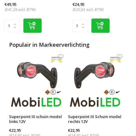
€49,95
€24,95
(€41,28 excl. BTW)
(€20,62 excl. BTW)
Populair in
Markeerverlichting
Superpoint III schuin model
Superpoint III Schuin model
Supe
links 12V
rechts 12V
univ
€22,95
€22,95
€19,
(€18,97 excl. BTW)
(€18,97 excl. BTW)
(€16,