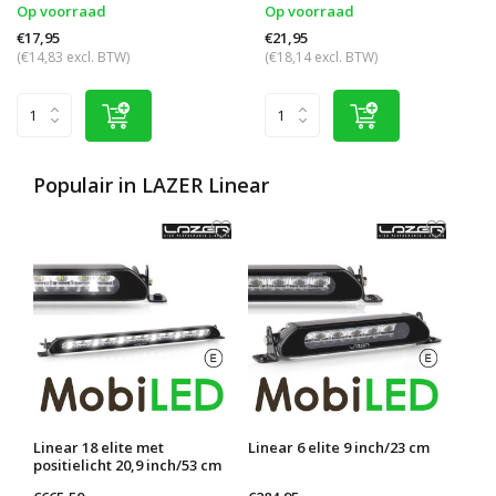
Op voorraad
Op voorraad
€17,95
€21,95
(€14,83 excl. BTW)
(€18,14 excl. BTW)
Populair in
LAZER Linear
Linear 18 elite met
Linear 6 elite 9 inch/23 cm
Line
positielicht 20,9 inch/53 cm
inch