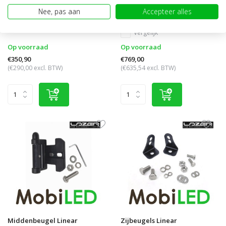
Linear 6 elite plus 9 inch/23 cm
Linear 18 elite plus 20,9
Nee, pas aan
Accepteer alles
inch/53 cm
Vergelijk
Vergelijk
Op voorraad
Op voorraad
€350,90
€769,00
(€290,00 excl. BTW)
(€635,54 excl. BTW)
Middenbeugel Linear
Zijbeugels Linear