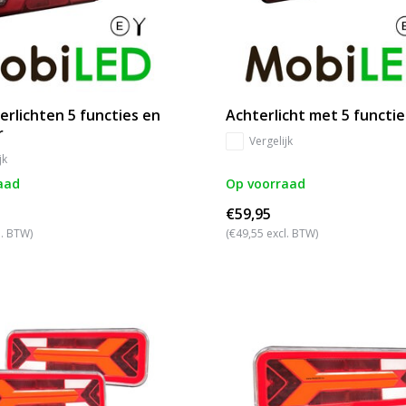
erlichten 5 functies en
Achterlicht met 5 functie
r
Vergelijk
jk
aad
Op voorraad
€59,95
l. BTW)
(€49,55 excl. BTW)