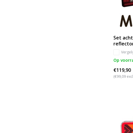
Set acht
reflecto
Vergeli
Op voorr
€119,90
(€99,09 exc