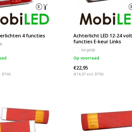
erlichten 4 functies
Achterlicht LED 12-24 volt
functies E-keur Links
jk
Vergelijk
aad
Op voorraad
€22,95
l. BTW)
(€18,97 excl. BTW)