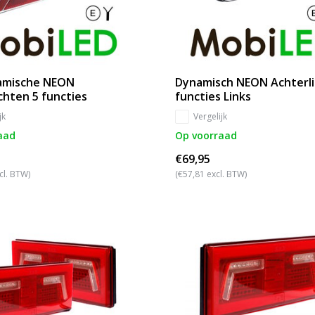
amische NEON
Dynamisch NEON Achterli
chten 5 functies
functies Links
jk
Vergelijk
aad
Op voorraad
€69,95
cl. BTW)
(€57,81 excl. BTW)