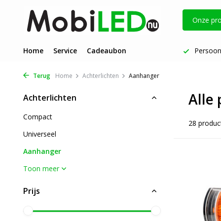
Onze pr
g verzonden
Home
Service
Persoonlijke aandacht | Fijne service
Cadeaubon
De nieuw
Terug
Home
Achterlichten
Aanhanger
Alle
Achterlichten
Compact
28 produc
Universeel
Aanhanger
Toon meer
Prijs