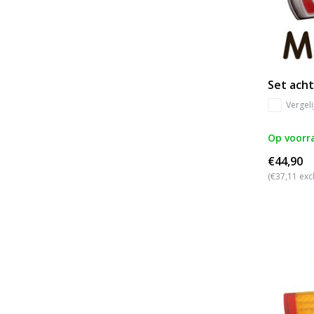
Set acht
Vergeli
Op voorr
€44,90
(€37,11 exc