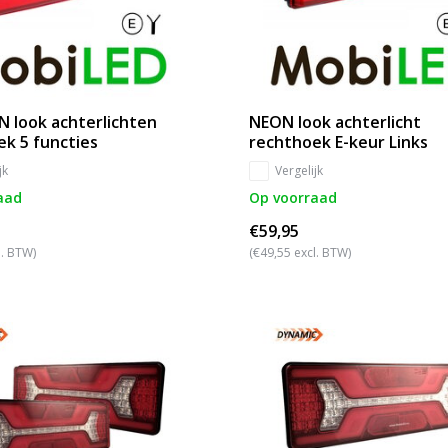
N look achterlichten
NEON look achterlicht
k 5 functies
rechthoek E-keur Links
jk
Vergelijk
aad
Op voorraad
€59,95
l. BTW)
(€49,55 excl. BTW)