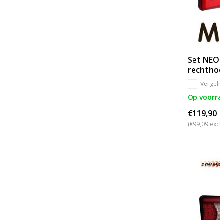
Set NEO
rechthoe
Vergeli
Op voorr
€119,90
(€99,09 exc