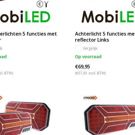
erlichten 5 functies met
Achterlicht 5 functies me
r
reflector Links
jk
Vergelijk
aad
Op voorraad
€69,95
cl. BTW)
(€57,81 excl. BTW)