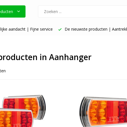
oducten
ste producten | Aantrekkelijke prijzen
Vóór 17 uur besteld: de
 producten in Aanhanger
ten