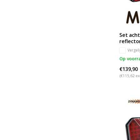
Set acht
reflecto
Vergeli
Op voorr
€139,90
(€115,62 ex