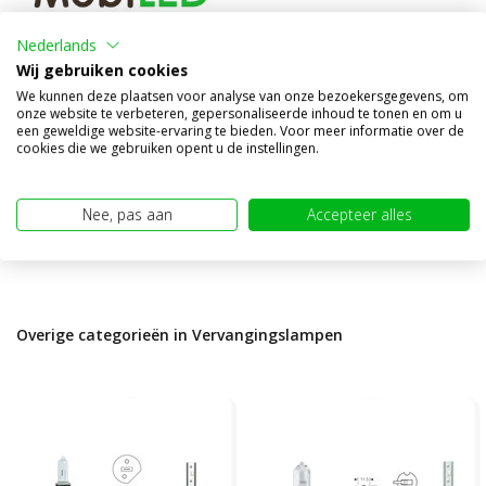
P27/7W (W2.5x16q) LEDriving
Nederlands
SL rood
Wij gebruiken cookies
Vergelijk
We kunnen deze plaatsen voor analyse van onze bezoekersgegevens, om
onze website te verbeteren, gepersonaliseerde inhoud te tonen en om u
Op voorraad
een geweldige website-ervaring te bieden. Voor meer informatie over de
cookies die we gebruiken opent u de instellingen.
€24,95
(€20,62 excl. BTW)
Nee, pas aan
Accepteer alles
Overige categorieën in Vervangingslampen