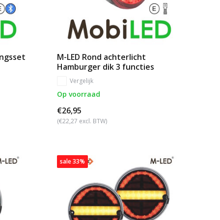
ingsset
M-LED Rond achterlicht
Hamburger dik 3 functies
Vergelijk
Op voorraad
€26,95
(€22,27 excl. BTW)
sale 33%