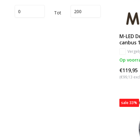
Tot
M-LED Dr
canbus 
Vergeli
Op voorr
€119,95
(€99,13 exc
sale 33%