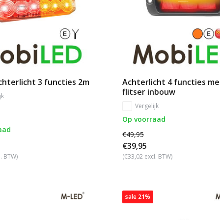
hterlicht 3 functies 2m
Achterlicht 4 functies me
flitser inbouw
jk
Vergelijk
Op voorraad
aad
€49,95
€39,95
l. BTW)
(€33,02 excl. BTW)
sale 21%