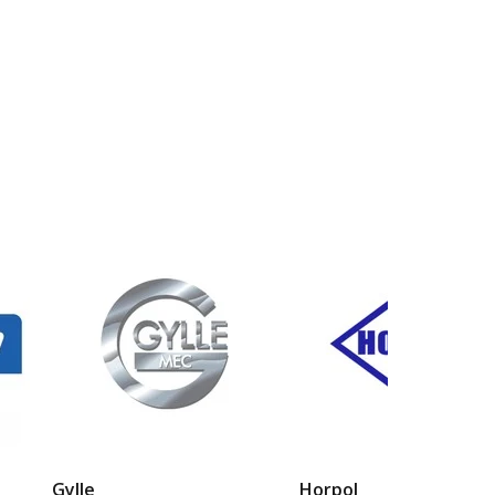
Gylle
Horpol