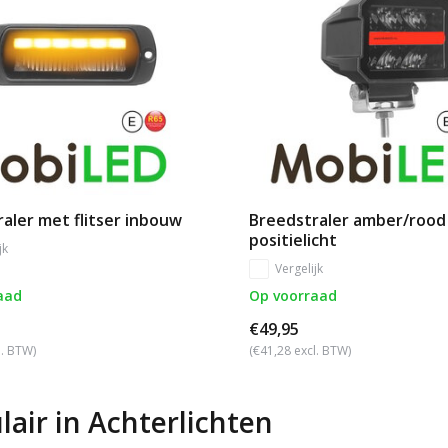
aler met flitser inbouw
Breedstraler amber/rood
positielicht
jk
Vergelijk
aad
Op voorraad
€49,95
l. BTW)
(€41,28 excl. BTW)
lair in
Achterlichten