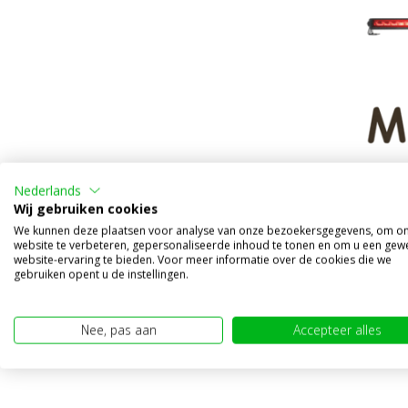
TL achte
Nederlands
inch/84 
Wij gebruiken cookies
Vergeli
We kunnen deze plaatsen voor analyse van onze bezoekersgegevens, om o
Op voorr
website te verbeteren, gepersonaliseerde inhoud te tonen en om u een gew
website-ervaring te bieden. Voor meer informatie over de cookies die we
€249,95
gebruiken opent u de instellingen.
€199,95
(€165,25 ex
Nee, pas aan
Accepteer alles