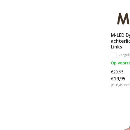
M-LED D
achterl
Links
Vergeli
Op voorr
€29,95
€19,95
(€16,49 exc