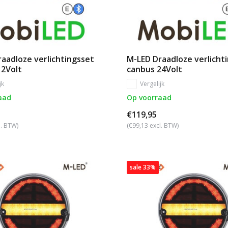
aadloze verlichtingsset
M-LED Draadloze verlicht
12Volt
canbus 24Volt
jk
Vergelijk
aad
Op voorraad
€119,95
l. BTW)
(€99,13 excl. BTW)
sale 33%