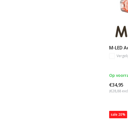
M-LED Ac
Vergeli
Op voorr
€34,95
(€28,88 exc
sale 20%