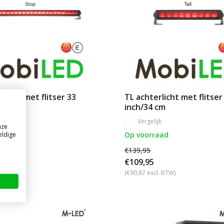
rlicht met flitser 33
TL achterlicht met flitser
cm
inch/34 cm
jk
Vergelijk
nze
aad
Op voorraad
eldige
€139,95
€109,95
cl. BTW)
(€90,87 excl. BTW)