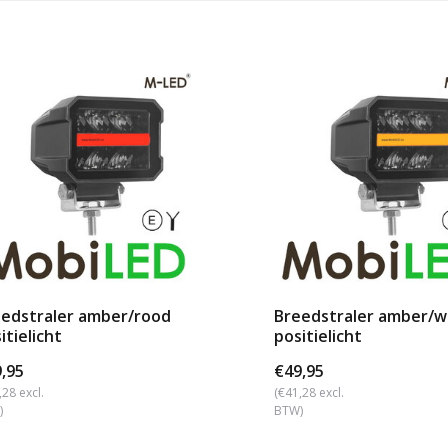
edstraler amber/rood
Breedstraler amber/w
itielicht
positielicht
,95
€49,95
,28 excl.
(€41,28 excl.
)
BTW)