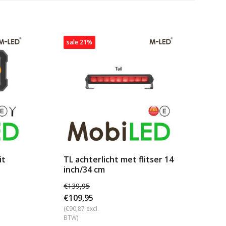
sale 21%
it
TL achterlicht met flitser 14
M-
inch/34 cm
ve
24
€139,95
€1
€109,95
(€99
BTW
(€90,87 excl.
BTW)