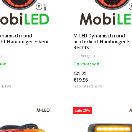
ynamisch rond
M-LED Dynamisch rond
icht Hamburger E-keur
achterlicht Hamburger E
Rechts
jk
Vergelijk
aad
Op voorraad
€29,95
€19,95
l. BTW)
(€16,49 excl. BTW)
sale 20%