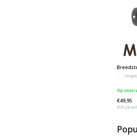
Breedstr
Vergeli
Op voorr
€49,95
(€41,28 exc
Popu