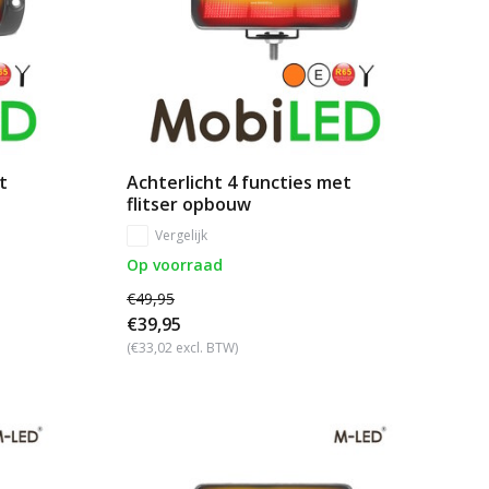
t
Achterlicht 4 functies met
flitser opbouw
Vergelijk
Op voorraad
€49,95
€39,95
(€33,02 excl. BTW)