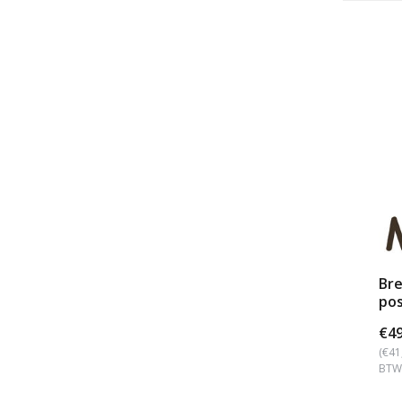
Bre
pos
€49
(€41
BTW