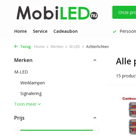
Onze pr
Vóór 17 uur besteld: dezelfde werkdag verzonden
Home
Service
Cadeaubon
Persoonl
Terug
Home
Merken
M-LED
Achterlichten
Alle
Merken
M-LED
15 produc
Werklampen
Signalering
Toon meer
Prijs