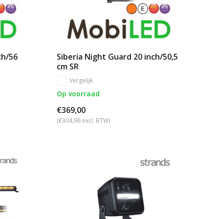
ch/56
Siberia Night Guard 20 inch/50,5
cm SR
Vergelijk
Op voorraad
€369,00
(€304,96 excl. BTW)