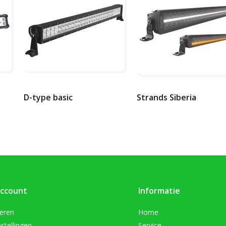
D-type basic
Strands Siberia
account
Informatie
reren
Home
stellingen
Service