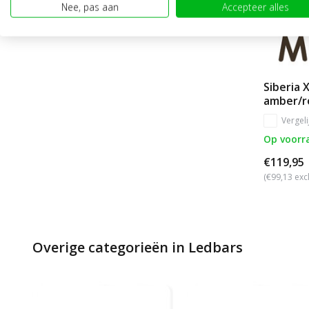
Nee, pas aan
Accepteer alles
Siberia 
amber/ro
Vergeli
Op voorr
€119,95
(€99,13 exc
Overige categorieën in Ledbars