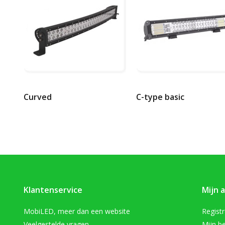
Curved
C-type basic
Klantenservice
Mijn 
MobiLED, meer dan een website
Regist
Veelgestelde vragen
Mijn be