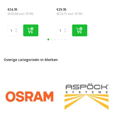
3,5W
€34,95
€29,95
€44,
(€28,88 excl. BTW)
(€24,75 excl. BTW)
(€37,
Overige categorieën in Merken