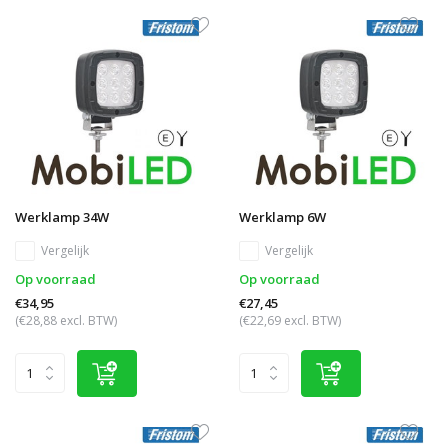
Werklamp 34W
Werklamp 6W
Vergelijk
Vergelijk
Op voorraad
Op voorraad
€34,95
€27,45
(€28,88 excl. BTW)
(€22,69 excl. BTW)