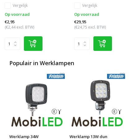
Vergelijk
Vergelijk
Op voorraad
Op voorraad
€2,95
€29,95
(€2,44 excl. BTW)
(€24,75 excl. BTW)
Populair in
Werklampen
Werklamp 34W
Werklamp 13W dun
Werk