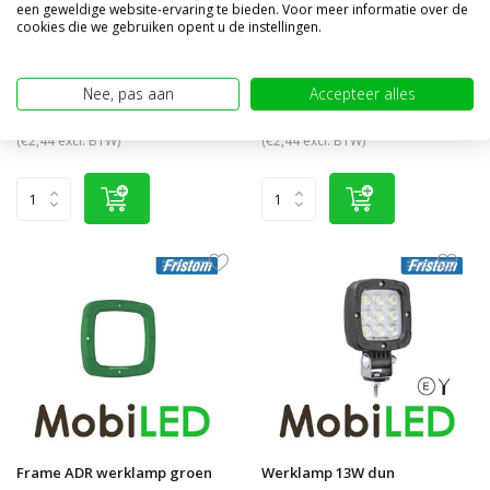
een geweldige website-ervaring te bieden. Voor meer informatie over de
cookies die we gebruiken opent u de instellingen.
Frame ADR werklamp grijs
Frame ADR werklamp wit
Vergelijk
Vergelijk
Nee, pas aan
Accepteer alles
Op voorraad
Op voorraad
€2,95
€2,95
(€2,44 excl. BTW)
(€2,44 excl. BTW)
Frame ADR werklamp groen
Werklamp 13W dun