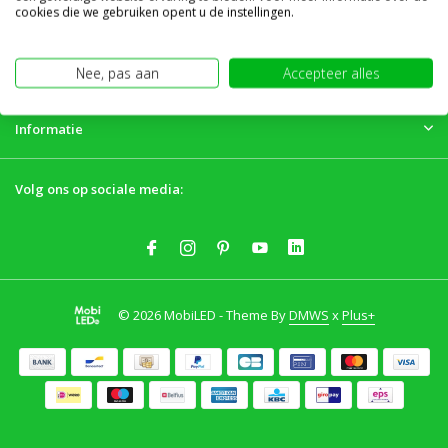
Klantenservice
cookies die we gebruiken opent u de instellingen.
Mijn account
Nee, pas aan
Accepteer alles
Informatie
Volg ons op sociale media:
© 2026 MobiLED - Theme By
DMWS
x
Plus+