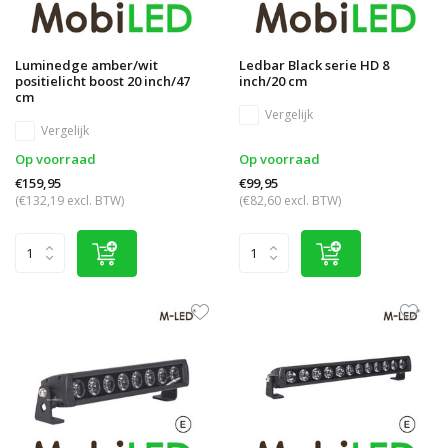
Luminedge amber/wit
Ledbar Black serie HD 8
positielicht boost 20 inch/47
inch/20 cm
cm
Vergelijk
Vergelijk
Op voorraad
Op voorraad
€159,95
€99,95
(€132,19 excl. BTW)
(€82,60 excl. BTW)