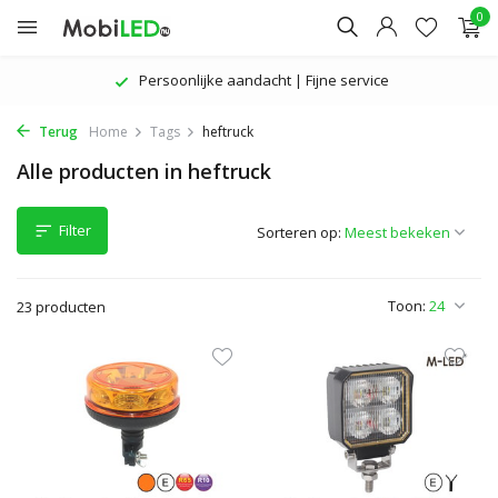
0
ice
De nieuwste producten | Aantrekkelijke p
Terug
Home
Tags
heftruck
Alle producten in heftruck
Filter
Sorteren op:
Toon:
23 producten