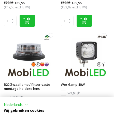
€79,95
€69,95
€59,95
€39,95
(€49,55 excl. BTW)
(€33,02 excl. BTW)
B22 Zwaailamp / flitser vaste
Werklamp 40W
montage heldere lens
Vergelijk
Vergelijk
Nederlands
Op voorraad
Op voorraad
Wij gebruiken cookies
€139,95
€69,95