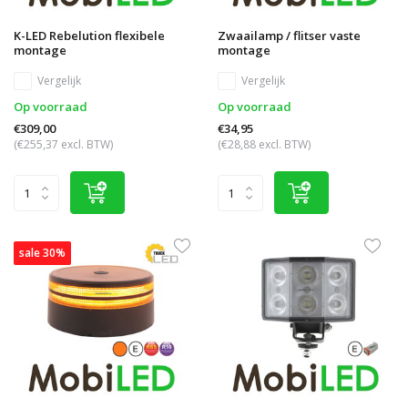
K-LED Rebelution flexibele
Zwaailamp / flitser vaste
montage
montage
Vergelijk
Vergelijk
Op voorraad
Op voorraad
€309,00
€34,95
(€255,37 excl. BTW)
(€28,88 excl. BTW)
sale 30%