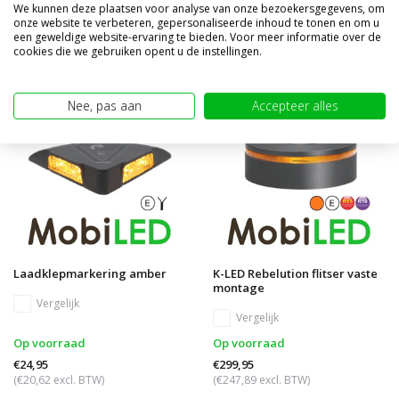
(€115,66 excl. BTW)
(€57,81 excl. BTW)
We kunnen deze plaatsen voor analyse van onze bezoekersgegevens, om
onze website te verbeteren, gepersonaliseerde inhoud te tonen en om u
een geweldige website-ervaring te bieden. Voor meer informatie over de
cookies die we gebruiken opent u de instellingen.
Nee, pas aan
Accepteer alles
Laadklepmarkering amber
K-LED Rebelution flitser vaste
montage
Vergelijk
Vergelijk
Op voorraad
Op voorraad
€24,95
€299,95
(€20,62 excl. BTW)
(€247,89 excl. BTW)