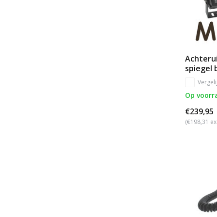
Achterui
spiegel
Vergeli
Op voorr
€239,95
(€198,31 ex