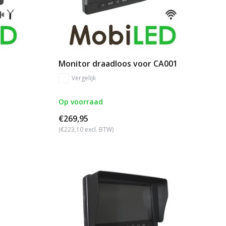
Monitor draadloos voor CA001
Vergelijk
Op voorraad
€269,95
(€223,10 excl. BTW)