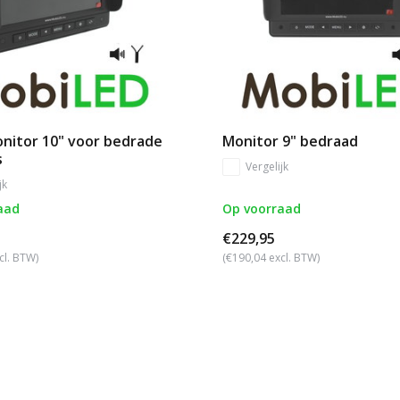
nitor 10" voor bedrade
Monitor 9" bedraad
s
Vergelijk
jk
aad
Op voorraad
€229,95
cl. BTW)
(€190,04 excl. BTW)