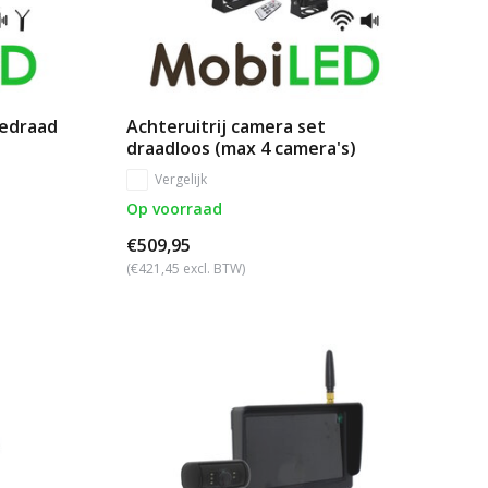
bedraad
Achteruitrij camera set
draadloos (max 4 camera's)
Vergelijk
Op voorraad
€509,95
(€421,45 excl. BTW)