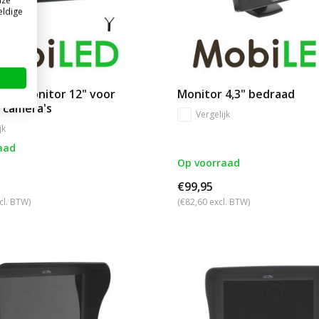
nze
eldige
reen monitor 12" voor
Monitor 4,3" bedraad
 camera's
Vergelijk
jk
aad
Op voorraad
€99,95
cl. BTW)
(€82,60 excl. BTW)