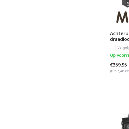
Achterui
draadlo
Vergeli
Op voorr
€359,95
(€297,48 ex