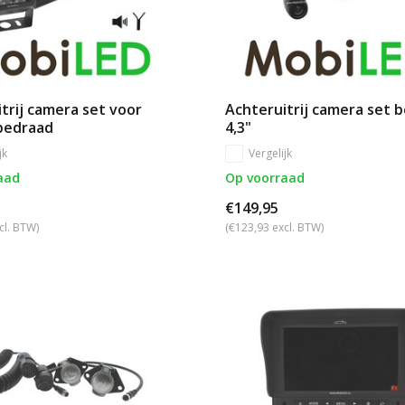
trij camera set voor
Achteruitrij camera set 
 bedraad
4,3"
jk
Vergelijk
aad
Op voorraad
€149,95
cl. BTW)
(€123,93 excl. BTW)