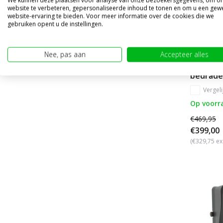
We kunnen deze plaatsen voor analyse van onze bezoekersgegevens, om o
website te verbeteren, gepersonaliseerde inhoud te tonen en om u een gew
website-ervaring te bieden. Voor meer informatie over de cookies die we
gebruiken opent u de instellingen.
Nee, pas aan
Accepteer alles
Split sc
bedrade
Vergeli
Op voorr
€469,95
€399,00
(€329,75 ex