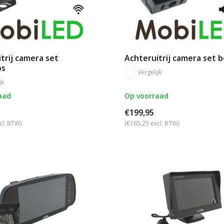
trij camera set
Achteruitrij camera set 
os
Vergelijk
jk
aad
Op voorraad
€199,95
cl. BTW)
(€165,25 excl. BTW)