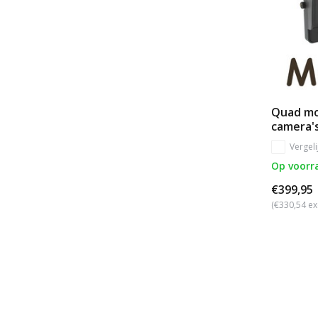
Quad mo
camera'
Vergeli
Op voorr
€399,95
(€330,54 ex