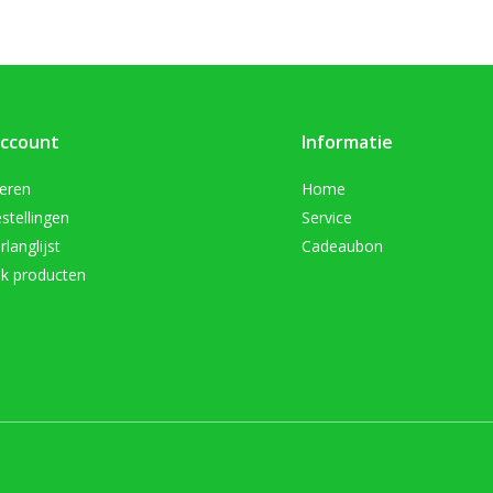
account
Informatie
reren
Home
stellingen
Service
rlanglijst
Cadeaubon
jk producten