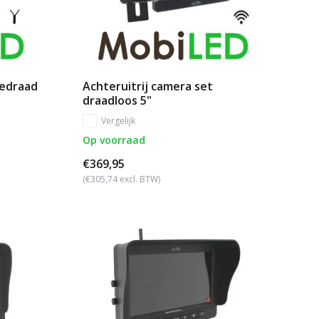
bedraad
Achteruitrij camera set
draadloos 5"
Vergelijk
Op voorraad
€369,95
(€305,74 excl. BTW)