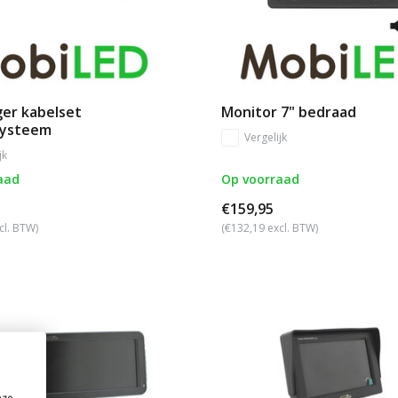
er kabelset
Monitor 7" bedraad
systeem
Vergelijk
jk
aad
Op voorraad
€159,95
cl. BTW)
(€132,19 excl. BTW)