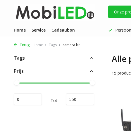
Onze pr
Vóór 17 uur besteld: dezelfde werkdag verzonden
Home
Service
Cadeaubon
Persoonl
Terug
Home
Tags
camera kit
Alle
Tags
Prijs
15 produc
Tot