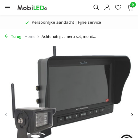
0
De nieuwste producten | Aantrekkelijke prijzen
Terug
Home
Achteruitrij camera set, monit...