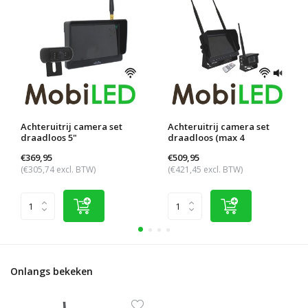
Achteruitrij camera set
Achteruitrij camera set
draadloos 5"
draadloos (max 4
camera's)
€369,95
€509,95
(€305,74 excl. BTW)
(€421,45 excl. BTW)
Onlangs bekeken