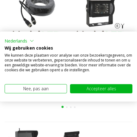
Nederlands
Wij gebruiken cookies
Camera verlengkabel 20m
AHD Achteruitrijcamera
kleur
We kunnen deze plaatsen voor analyse van onze bezoekersgegevens, om
onze website te verbeteren, gepersonaliseerde inhoud te tonen en om u
€20,95
€69,95
een geweldige website-ervaring te bieden. Voor meer informatie over de
(€17,31 excl. BTW)
(€57,81 excl. BTW)
cookies die we gebruiken opent u de instellingen.
Nee, pas aan
Accepteer alles