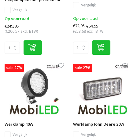
Vergelijk
Vergelijk
Op voorraad
Op voorraad
€72,95
€64,95
€249,95
(€206,57 excl. BTW)
(€53,68 excl. BTW)
sale 27%
sale 27%
Werklamp 40W
Werklamp John Deere 20W
Vergelijk
Vergelijk