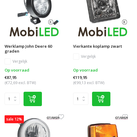
Werklamp John Deere 60
Vierkante koplamp zwart
graden
Vergelijk
Vergelijk
Op voorraad
Op voorraad
€87,95
€119,95
(€72,69 excl. BTW)
(€99,13 excl. BTW)
sale 12%