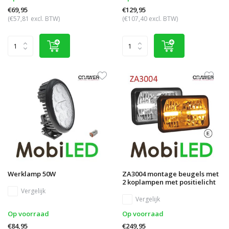
€69,95
€129,95
(€57,81 excl. BTW)
(€107,40 excl. BTW)
Werklamp 50W
ZA3004 montage beugels met
2 koplampen met positielicht
Vergelijk
Vergelijk
Op voorraad
Op voorraad
€84,95
€249,95