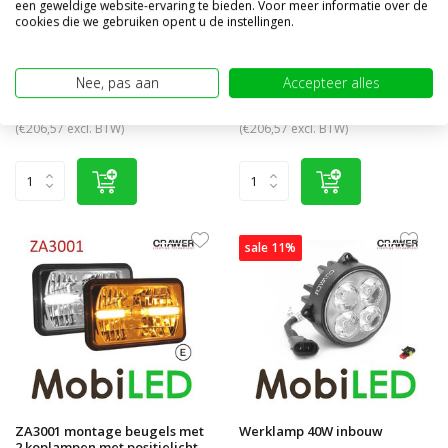
een geweldige website-ervaring te bieden. Voor meer informatie over de
Set koplampen Hyperios
ZA3002 montage beugels met
cookies die we gebruiken opent u de instellingen.
Deutz New Holland Case
2 koplampen met positielicht
Vergelijk
Vergelijk
Nee, pas aan
Accepteer alles
Op voorraad
Op voorraad
€257,80
€249,95
€249,95
(€206,57 excl. BTW)
(€206,57 excl. BTW)
sale 11%
ZA3001 montage beugels met
Werklamp 40W inbouw
2 koplampen met positielicht