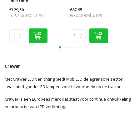
inch rond
€129,50
€87,95
€69,
(€107,02 excl. BTW)
(€72,69 excl. BTW)
(€57,
Crawer
Met Crawer LED verlichting biedt MobiLED de agrarische sector
kwalitatief goede LED lampen voor bijvoorbeeld op de tractor.
Crawer is een Europees merk dat staat voor continue ontwikkeling
en productie van LED verlichting.