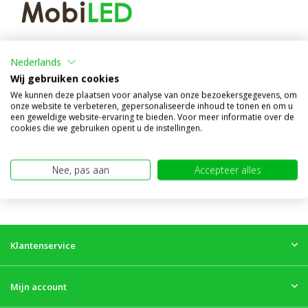
Veiligheidslamp 10-80 volt
rood
Nederlands
Wij gebruiken cookies
Vergelijk
We kunnen deze plaatsen voor analyse van onze bezoekersgegevens, om
Op voorraad
onze website te verbeteren, gepersonaliseerde inhoud te tonen en om u
€69,95
€39,95
een geweldige website-ervaring te bieden. Voor meer informatie over de
(€33,02 excl. BTW)
cookies die we gebruiken opent u de instellingen.
Nee, pas aan
Accepteer alles
Klantenservice
Mijn account