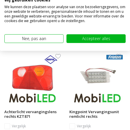
Vergelijk
Vergelijk
We kunnen deze plaatsen voor analyse van onze bezoekersgegevens, om
onze website te verbeteren, gepersonaliseerde inhoud te tonen en om u
Op voorraad
Op voorraad
een geweldige website-ervaring te bieden. Voor meer informatie over de
€7,95
€24,95
cookies die we gebruiken opent u de instellingen.
(€6,57 excl. BTW)
(€20,62 excl. BTW)
Nee, pas aan
Accepteer alles
Achterlicht vervangingslens
Kingpoint Vervangingsunit
rechts KZT871
remlicht rechts
Vergelijk
Vergelijk