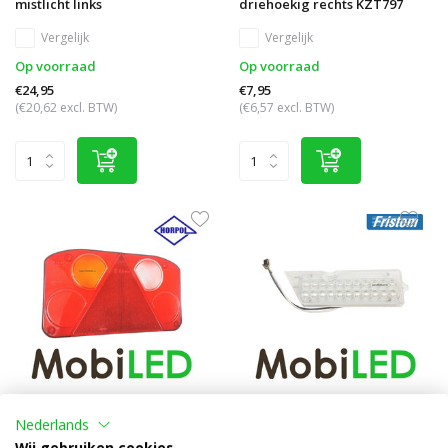
mistlicht links
driehoekig rechts KZT797
Vergelijk
Vergelijk
Op voorraad
Op voorraad
€24,95
€7,95
(€20,62 excl. BTW)
(€6,57 excl. BTW)
Achterlicht vervangingslens
Kingpoint Vervangingsunit
Nederlands
links KZT873
achteruitrijlicht links
Wij gebruiken cookies