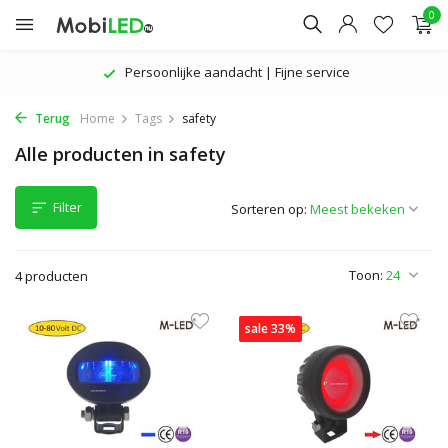
0
Persoonlijke aandacht | Fijne service
Terug
Home
Tags
safety
Alle producten in safety
Filter
Sorteren op:
Toon:
4 producten
sale 33%