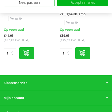
Nee, pas aan
Accepteer alles
Red spot Safety Line
Blue spot Arrow
veiligheidslamp
Vergelijk
Vergelijk
Op voorraad
Op voorraad
€44,95
€59,95
(€37,15 excl. BTW)
(€49,55 excl. BTW)
Klantenservice
Mijn account