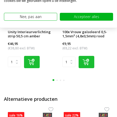
cookies die we gebruiken opent u de instellingen.
Nee, pas aan
Accepteer alles
Unity Interieurverlichting
100x Vrouw geïsoleerd 0,5-
strip 50,5 cm amber
1,5mm² (4,8x0,5mm) rood
€46,95
€9,95
(€38,80 excl. BTW)
(€8,22 excl. BTW)
Alternatieve producten
sale 16%
sale 22%