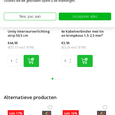
cookies die we gebruiken opent u de instellingen.
Nee, pas aan
Accepteer alles
Unity Interieurverlichting
6x Kabelverbinder met tin
strip 50,5 cm
en krimpkous 1,5-2,5 mm²
€44,95
€3,95
(€37,15 excl. BTW)
(€3,26 excl. BTW)
Alternatieve producten
sale 17%
sale 16%