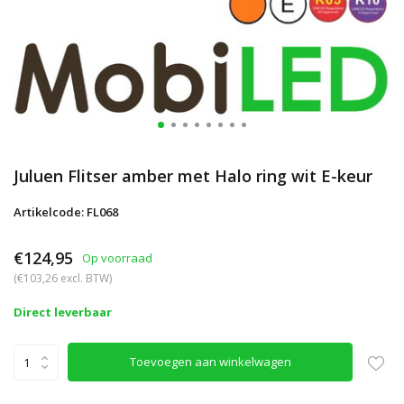
Juluen Flitser amber met Halo ring wit E-keur
Artikelcode: FL068
€124,95
Op voorraad
(€103,26 excl. BTW)
Direct leverbaar
Toevoegen aan winkelwagen