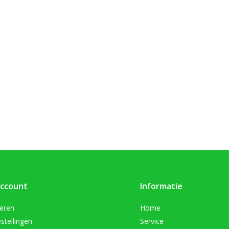
account
Informatie
reren
Home
stellingen
Service