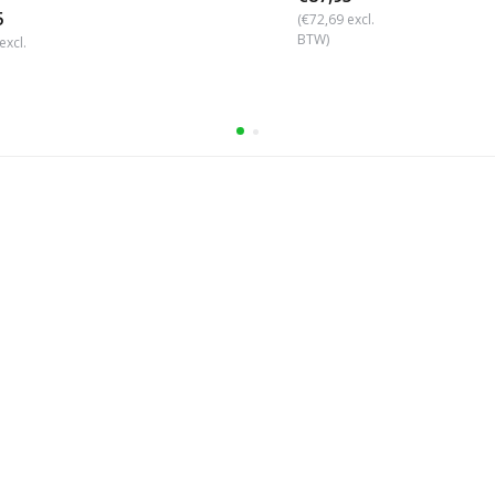
5
(€72,69 excl.
BTW)
excl.