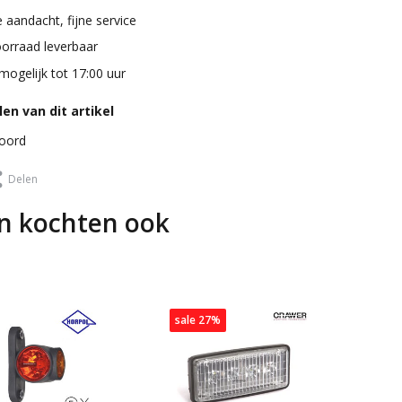
 aandacht, fijne service
oorraad leverbaar
mogelijk tot 17:00 uur
en van dit artikel
toord
Delen
n kochten ook
sale 27%