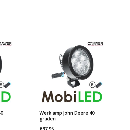
60
Werklamp John Deere 40
graden
€87,95