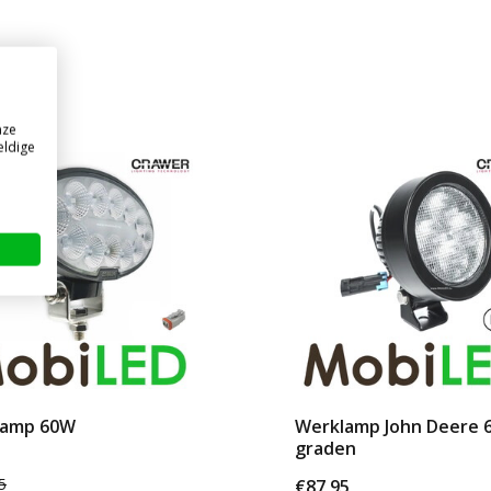
nze
eldige
7%
lamp 60W
Werklamp John Deere 
graden
5
€87,95