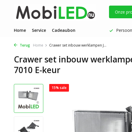
Onze pr
Vóór 17 uur besteld: dezelfde werkdag verzonden
Home
Service
Cadeaubon
Persoonl
Terug
Home
Crawer set inbouw werklampen J...
Crawer set inbouw werklampe
7010 E-keur
15% sale