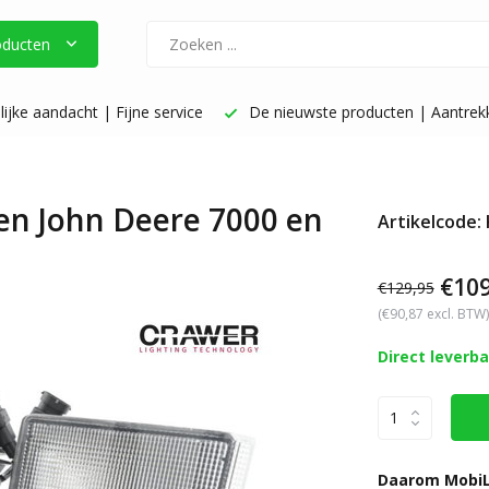
oducten
ijke aandacht | Fijne service
De nieuwste producten | Aantrekke
n John Deere 7000 en
Artikelcode:
€109
€129,95
(€90,87 excl. BTW)
Direct leverb
Daarom MobiL