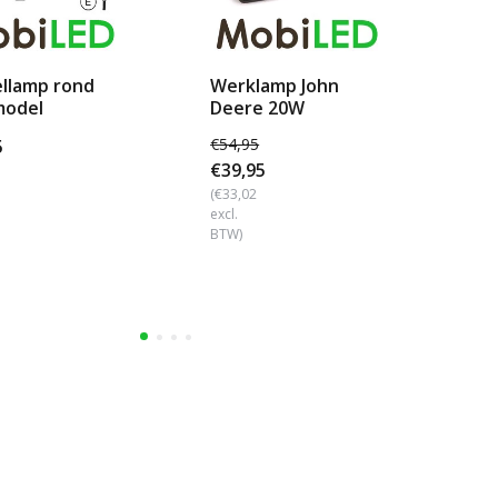
llamp rond
Werklamp John
We
model
Deere 20W
De
PR
€54,95
5
€8
€39,95
(€7
excl
(€33,02
BTW
excl.
BTW)