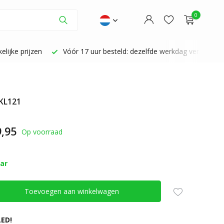
0
lijke prijzen
Vóór 17 uur besteld: dezelfde werkdag verzonden
 KL121
Account aanmaken
Account aanmaken
,95
Op voorraad
aar
Toevoegen aan winkelwagen
ED!