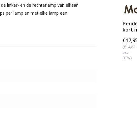
de linker- en de rechterlamp van elkaar
hips per lamp en met elke lamp een
Pende
kort 
€17,9
(€14,83
excl.
BTW)