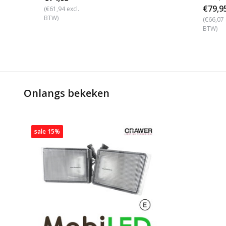
€79,9
(€61,94 excl.
BTW)
(€66,07 
BTW)
Onlangs bekeken
sale 15%