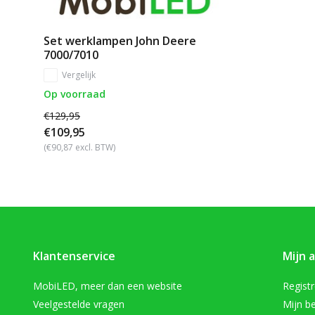
Set werklampen John Deere
7000/7010
Vergelijk
Op voorraad
€129,95
€109,95
(€90,87 excl. BTW)
Klantenservice
Mijn 
MobiLED, meer dan een website
Regist
Veelgestelde vragen
Mijn be