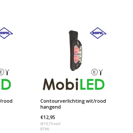
t/rood
Contourverlichting wit/rood
hangend
€12,95
(€10,70 excl.
BTW)