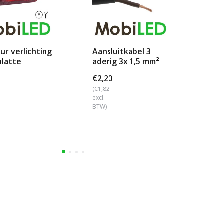
ur verlichting
Aansluitkabel 3
Pe
platte
aderig 3x 1,5 mm²
mo
age
sp
€2,20
€2
(€1,82
(€1
excl.
excl
BTW)
BTW