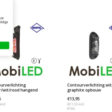
nze
eldige
urverlichting
Contourverlichting wi
/wit/rood hangend
graphite opbouw
5
€13,95
excl.
(€11,53 excl.
BTW)