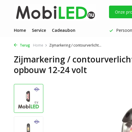
Onze pr
Vóór 17 uur besteld: dezelfde werkdag verzonden
Home
Service
Cadeaubon
Persoonl
Terug
Home
Zijmarkering / contourverlicht...
Zijmarkering / contourverlic
opbouw 12-24 volt