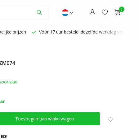
0
lijke prijzen
Vóór 17 uur besteld: dezelfde werkdag verzonden
 ZM074
Account aanmaken
Account aanmaken
voorraad
aar
Toevoegen aan winkelwagen
ED!