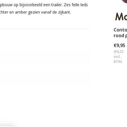
bouw op bijvoorbeeld een trailer. Zes felle leds
chter en amber gezien vanaf de zijkant.
Conto
rood 
mont
€9,95
(€8,22
excl.
BTW)