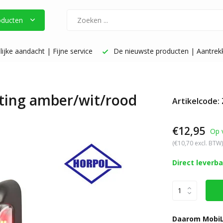
oducten
ijke aandacht | Fijne service
De nieuwste producten | Aantrekke
hting amber/wit/rood
Artikelcode:
€12,95
Op 
(€10,70 excl. BTW)
Direct leverb
Daarom MobiL