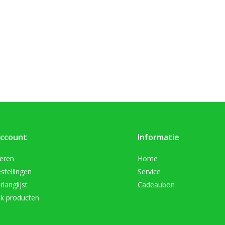
account
Informatie
reren
Home
stellingen
Service
rlanglijst
Cadeaubon
jk producten