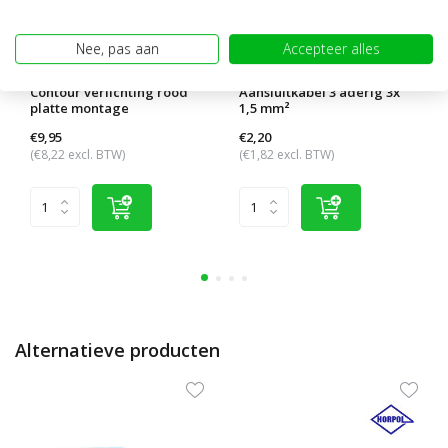
Nee, pas aan
Accepteer alles
Contour verlichting rood
Aansluitkabel 3 aderig 3x
platte montage
1,5 mm²
€9,95
€2,20
(€8,22 excl. BTW)
(€1,82 excl. BTW)
Alternatieve producten