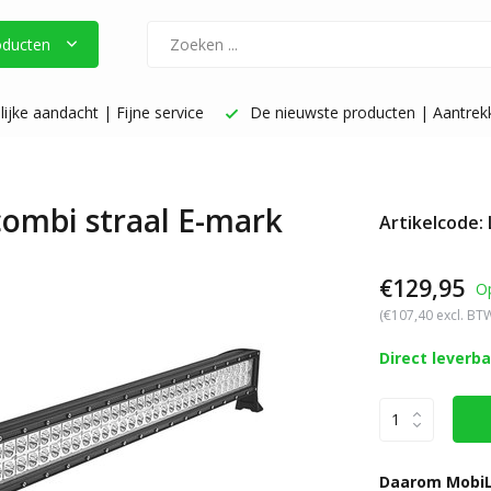
oducten
ijke aandacht | Fijne service
De nieuwste producten | Aantrekke
combi straal E-mark
Artikelcode:
€129,95
O
(€107,40 excl. BT
Direct leverb
Daarom MobiL