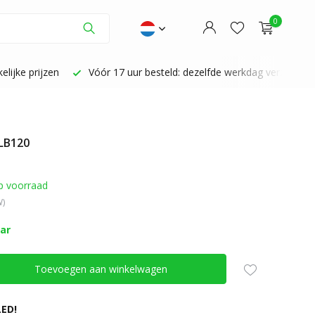
0
lijke prijzen
Vóór 17 uur besteld: dezelfde werkdag verzonden
 LB120
Account aanmaken
Account aanmaken
p voorraad
W)
aar
Toevoegen aan winkelwagen
ED!