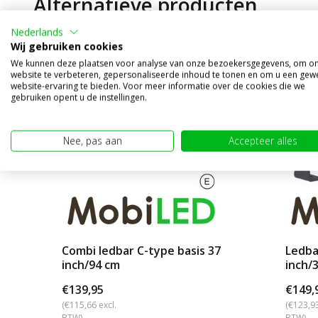
Alternatieve producten
Nederlands
Wij gebruiken cookies
We kunnen deze plaatsen voor analyse van onze bezoekersgegevens, om o
website te verbeteren, gepersonaliseerde inhoud te tonen en om u een gew
website-ervaring te bieden. Voor meer informatie over de cookies die we
gebruiken opent u de instellingen.
Nee, pas aan
Accepteer alles
Combi ledbar C-type basis 37
Ledba
inch/94 cm
inch/
€139,95
€149,
(€115,66 excl.
(€123,93
BTW)
BTW)