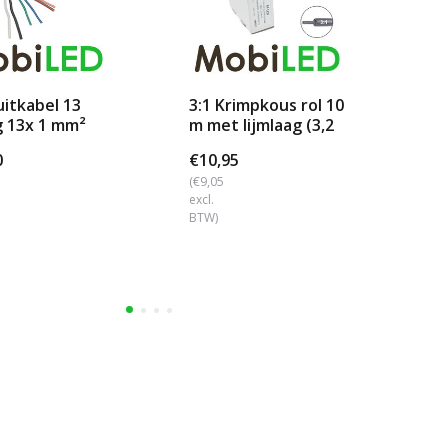
uitkabel 13
3:1 Krimpkous rol 10
15
g 13x 1 mm²
m met lijmlaag (3,2
st
→ 1 mm)
st
0
€10,95
€1
(€9,05
(€1
excl.
excl
BTW)
BTW