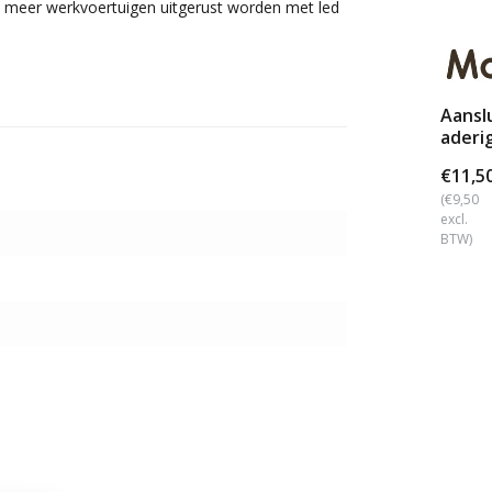
s meer werkvoertuigen uitgerust worden met led
Aansl
aderi
€11,5
(€9,50
excl.
BTW)