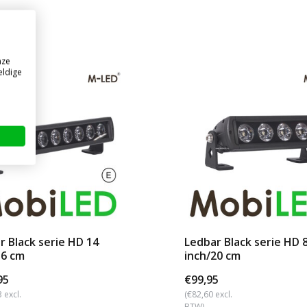
nze
eldige
r Black serie HD 14
Ledbar Black serie HD 
36 cm
inch/20 cm
95
€99,95
 excl.
(€82,60 excl.
BTW)