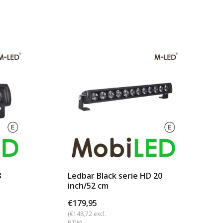
8
Ledbar Black serie HD 20
inch/52 cm
€179,95
(€148,72 excl.
BTW)