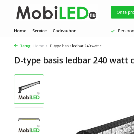
Onze pr
Vóór 17 uur besteld: dezelfde werkdag verzonden
Home
Service
Cadeaubon
Persoonl
Terug
Home
D-type basis ledbar 240 watt c...
D-type basis ledbar 240 watt 