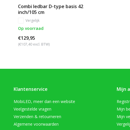
Combi ledbar D-type basis 42
inch/105 cm
Vergelijk
Op voorraad
€129,95
(€107,40 excl. BTW)
Klantenservice
Mijn 
MobiLED, meer dan een website
Regist
Veelgestelde vragen
Mijn be
Verzenden & retourneren
Mijn ve
Algemene voorwaarden
Vergeli