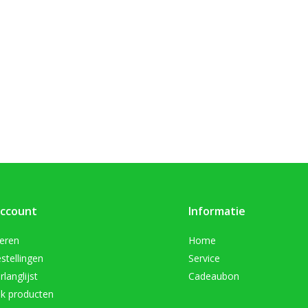
account
Informatie
reren
Home
stellingen
Service
rlanglijst
Cadeaubon
jk producten