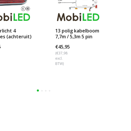
licht 4
13 polig kabelboom
Ac
es (achteruit)
7,7m / 5,3m 5 pin
fu
et
bajonet
ref
5
€45,95
€7
(€37,98
(€6
excl.
excl
BTW)
BTW