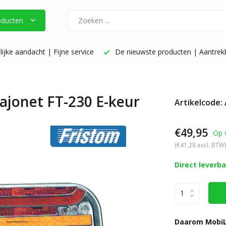
oducten
ijke aandacht | Fijne service
De nieuwste producten | Aantrekke
bajonet FT-230 E-keur
Artikelcode:
€49,95
Op 
(€41,28 excl. BTW)
Direct leverb
Daarom MobiL