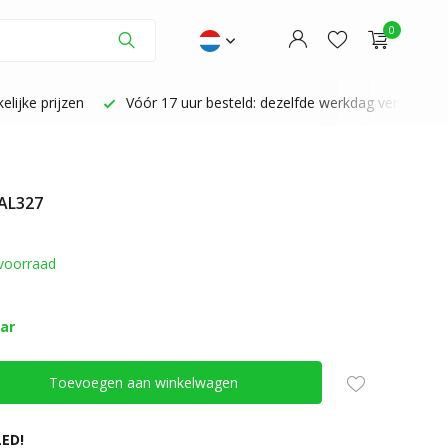
0
lijke prijzen
Vóór 17 uur besteld: dezelfde werkdag verzonden
 AL327
Account aanmaken
Account aanmaken
voorraad
aar
Toevoegen aan winkelwagen
ED!