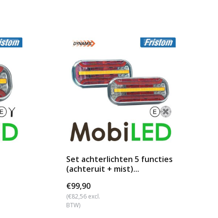
Set achterlichten 5 functies
(achteruit + mist)...
€99,90
(€82,56 excl.
BTW)