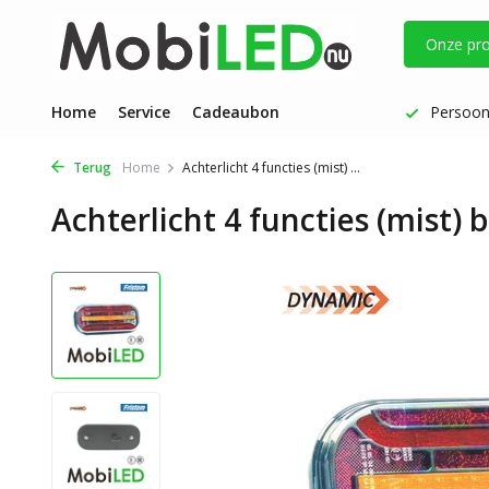
Onze pr
Vóór 17 uur besteld: dezelfde werkdag verzonden
Home
Service
Cadeaubon
Persoonl
Terug
Home
Achterlicht 4 functies (mist) ...
Achterlicht 4 functies (mist) 