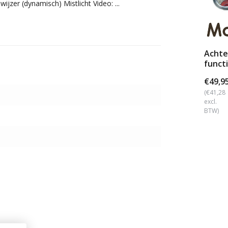
wijzer (dynamisch) Mistlicht Video: ...
Achter
functi
bajon
€49,9
(€41,28
excl.
BTW)