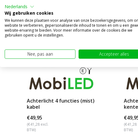
Nederlands
Wij gebruiken cookies
We kunnen deze plaatsen voor analyse van onze bezoekersgegevens, om o
website te verbeteren, gepersonaliseerde inhoud te tonen en om u een gew
website-ervaring te bieden. Voor meer informatie over de cookies die we
gebruiken opent u de instellingen.
Nee, pas aan
Accepteer alles
Achterlicht 4 functies (mist)
Achter
kabel
kente
€49,95
€49,9
(€41,28 excl.
(€41,28 
BTW)
BTW)