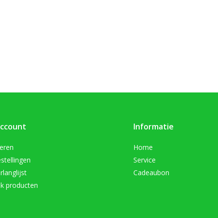
account
Informatie
reren
Home
stellingen
Service
rlanglijst
Cadeaubon
jk producten