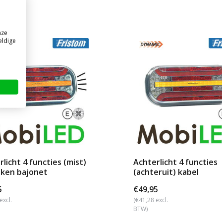
nze
eldige
licht 4 functies (mist)
Achterlicht 4 functies
ken bajonet
(achteruit) kabel
5
€49,95
excl.
(€41,28 excl.
BTW)