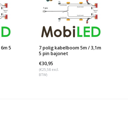
 6m 5
7 polig kabelboom 5m / 3,1m
5 pin bajonet
€30,95
(€25,58 excl.
BTW)