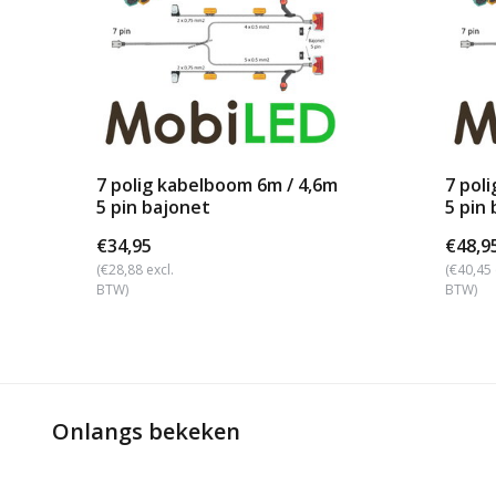
7 polig kabelboom 6m / 4,6m
7 pol
5 pin bajonet
5 pin
€34,95
€48,9
(€28,88 excl.
(€40,45 
BTW)
BTW)
Onlangs bekeken