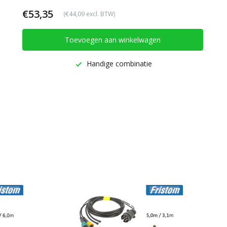
€53,35
(€44,09 excl. BTW)
Toevoegen aan winkelwagen
Handige combinatie