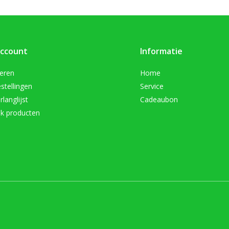
account
Informatie
reren
Home
stellingen
Service
rlanglijst
Cadeaubon
jk producten