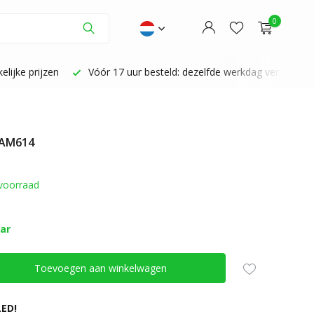
0
lijke prijzen
Vóór 17 uur besteld: dezelfde werkdag verzonden
 AM614
Account aanmaken
Account aanmaken
voorraad
aar
Toevoegen aan winkelwagen
ED!