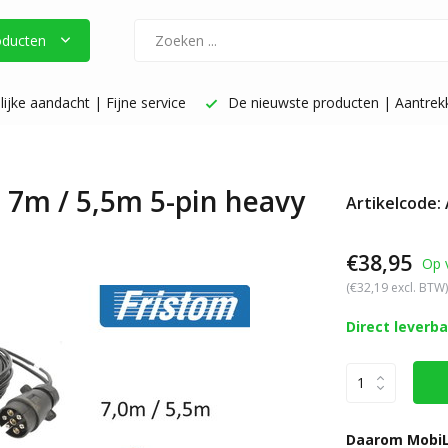
oducten
ijke aandacht | Fijne service
De nieuwste producten | Aantrekke
 7m / 5,5m 5-pin heavy
Artikelcode:
€38,95
Op 
(€32,19 excl. BTW)
Direct leverb
Daarom MobiL