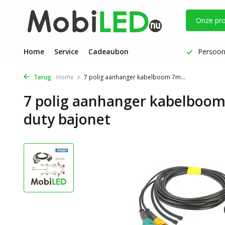
Onze pr
Vóór 17 uur besteld: dezelfde werkdag verzonden
Home
Service
Cadeaubon
Persoonl
Terug
Home
7 polig aanhanger kabelboom 7m...
7 polig aanhanger kabelboom
duty bajonet