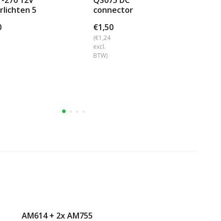
T-270 12V
QS075 DC
Se
rlichten 5
connector
Ac
ies Bajonet
fu
0
€1,50
€6
(€1,24
(€5
excl.
excl
BTW)
BTW
AM614 + 2x AM755