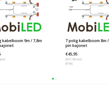
ig kabelboom 9m / 7,8m
7 polig kabelboom 8m /
 bajonet
pin bajonet
5
€45,95
excl.
(€37,98 excl.
BTW)