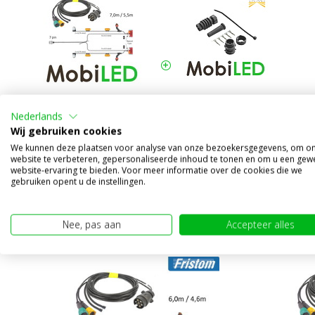
7 polig aanhanger
2x Aspock 5 pins
Nederlands
kabelboom 7m / 5,5m 5-
bajonet connector
Wij gebruiken cookies
pin heavy duty bajonet
male
We kunnen deze plaatsen voor analyse van onze bezoekersgegevens, om o
website te verbeteren, gepersonaliseerde inhoud te tonen en om u een gew
website-ervaring te bieden. Voor meer informatie over de cookies die we
gebruiken opent u de instellingen.
Alternatieve producten
Nee, pas aan
Accepteer alles