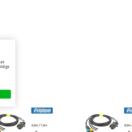
nze
eldige