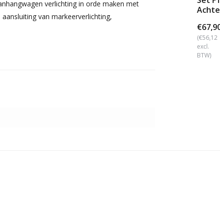
Set F
 aanhangwagen verlichting in orde maken met
Achte
aansluiting van markeerverlichting,
funct
€67,9
(€56,12
excl.
BTW)