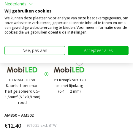
Nederlands
Wij gebruiken cookies
We kunnen deze plaatsen voor analyse van onze bezoekersgegevens, om
onze website te verbeteren, gepersonaliseerde inhoud te tonen en om u
een geweldige website-ervaring te bieden. Voor meer informatie over de
cookies die we gebruiken opent u de instellingen.
Nee, pas aan
Accepteer alles
100x M-LED PVC
3:1 Krimpkous 120
Kabelschoen man
cm met lijmlaag
half geïsoleerd 0,5-
(6,4 → 2 mm)
1,5mm² (6,3x0,8 mm)
rood
AM350 + AM502
€12,40
(€10,25 excl. BTW)