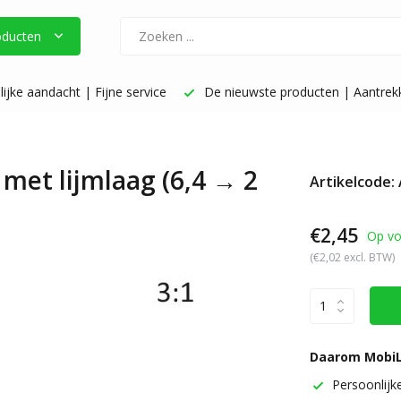
oducten
ijke aandacht | Fijne service
De nieuwste producten | Aantrekke
met lijmlaag (6,4 → 2
Artikelcode:
€2,45
Op vo
(€2,02 excl. BTW)
Daarom MobiL
Persoonlijke