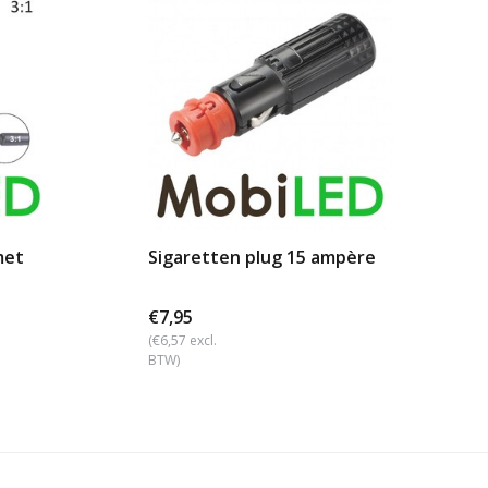
met
Sigaretten plug 15 ampère
€7,95
(€6,57 excl.
BTW)