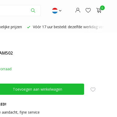
0
lijke prijzen
Vóór 17 uur besteld: dezelfde werkdag verzonden
 AM502
Account aanmaken
Account aanmaken
orraad
Toevoegen aan winkelwagen
ED!
 aandacht, fijne service