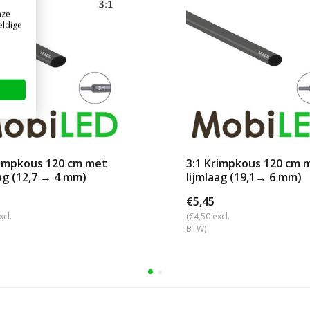
nze
eldige
rimpkous 120 cm met
3:1 Krimpkous 120 cm 
aag (12,7 → 4 mm)
lijmlaag (19,1→ 6 mm)
€5,45
xcl.
(€4,50 excl.
BTW)