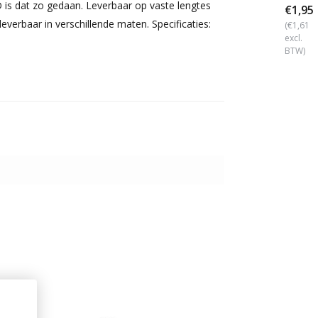
is dat zo gedaan. Leverbaar op vaste lengtes
€1,95
verbaar in verschillende maten. Specificaties:
(€1,61
excl.
BTW)