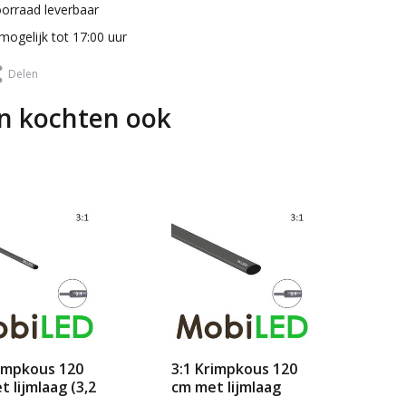
oorraad leverbaar
mogelijk tot 17:00 uur
Delen
n kochten ook
rimpkous 120
3:1 Krimpkous 120
Aa
 lijmlaag (3,2
cm met lijmlaag
ad
mm)
(25,4 → 8,5 mm)