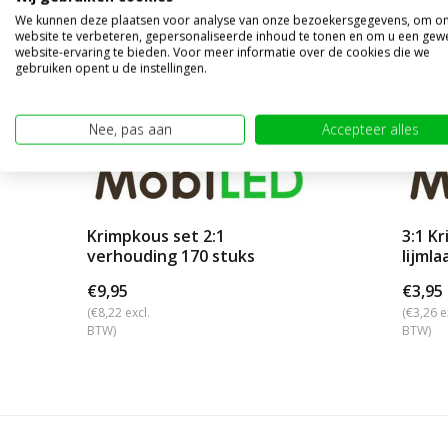
We kunnen deze plaatsen voor analyse van onze bezoekersgegevens, om o
website te verbeteren, gepersonaliseerde inhoud te tonen en om u een gew
website-ervaring te bieden. Voor meer informatie over de cookies die we
gebruiken opent u de instellingen.
Nee, pas aan
Accepteer alles
Krimpkous set 2:1
3:1 K
verhouding 170 stuks
lijml
€9,95
€3,95
(€8,22 excl.
(€3,26 e
BTW)
BTW)