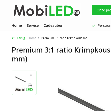
Onze pr
Vóór 17 uur besteld: dezelfde werkdag verzonden
Home
Service
Cadeaubon
Persoonl
Terug
Home
Premium 3:1 ratio Krimpkous me...
Premium 3:1 ratio Krimpkous 
mm)