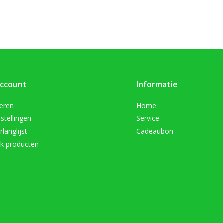
account
Informatie
reren
Home
stellingen
Service
rlanglijst
Cadeaubon
jk producten