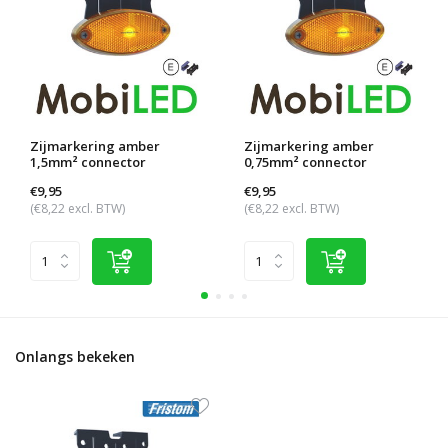
Zijmarkering amber
Zijmarkering amber
1,5mm² connector
0,75mm² connector
€9,95
€9,95
(€8,22 excl. BTW)
(€8,22 excl. BTW)
Onlangs bekeken