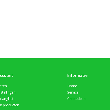
account
Informatie
reren
Home
stellingen
Service
rlanglijst
Cadeaubon
jk producten