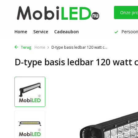
Onze pr
Vóór 17 uur besteld: dezelfde werkdag verzonden
Home
Service
Cadeaubon
Persoonl
Terug
Home
D-type basis ledbar 120 watt c...
D-type basis ledbar 120 watt 