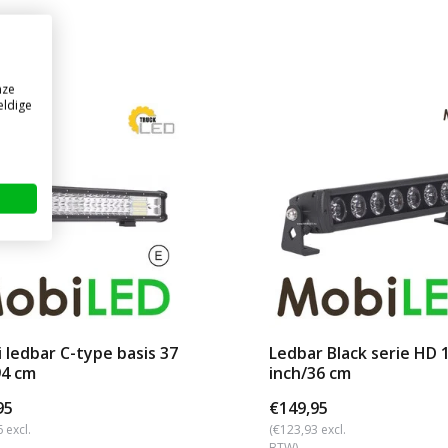
nze
eldige
 ledbar C-type basis 37
Ledbar Black serie HD 
94 cm
inch/36 cm
95
€149,95
 excl.
(€123,93 excl.
BTW)