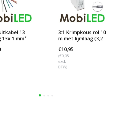
uitkabel 13
3:1 Krimpkous rol 10
15
g 13x 1 mm²
m met lijmlaag (3,2
st
→ 1 mm)
st
0
€10,95
€1
(€9,05
(€1
excl.
excl
BTW)
BTW