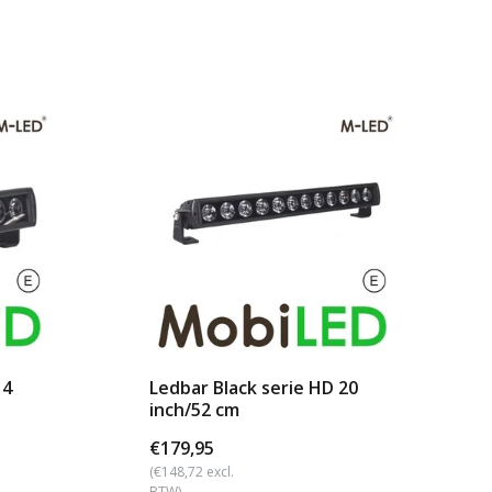
14
Ledbar Black serie HD 20
inch/52 cm
€179,95
(€148,72 excl.
BTW)