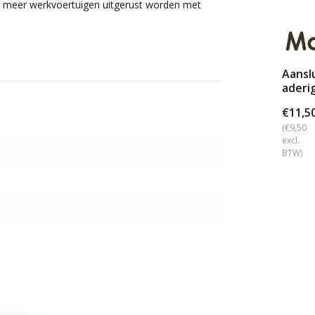
ds meer werkvoertuigen uitgerust worden met
Aansl
aderi
€11,5
(€9,50
excl.
BTW)