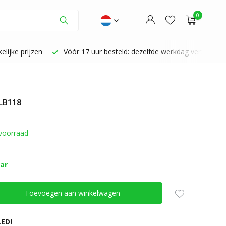
0
lijke prijzen
Vóór 17 uur besteld: dezelfde werkdag verzonden
 LB118
Account aanmaken
Account aanmaken
voorraad
aar
Toevoegen aan winkelwagen
ED!