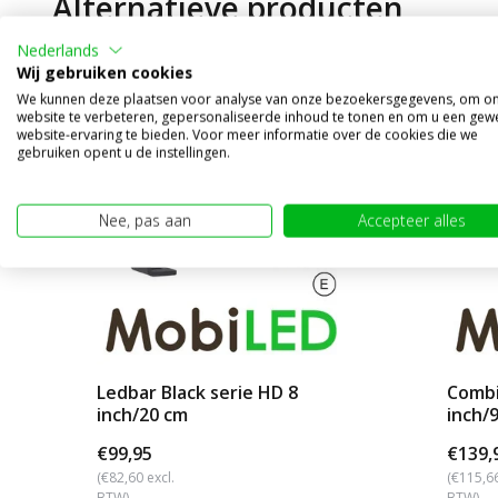
Alternatieve producten
Nederlands
Wij gebruiken cookies
We kunnen deze plaatsen voor analyse van onze bezoekersgegevens, om o
website te verbeteren, gepersonaliseerde inhoud te tonen en om u een gew
website-ervaring te bieden. Voor meer informatie over de cookies die we
gebruiken opent u de instellingen.
Nee, pas aan
Accepteer alles
Ledbar Black serie HD 8
Combi
inch/20 cm
inch/
€99,95
€139,
(€82,60 excl.
(€115,66
BTW)
BTW)