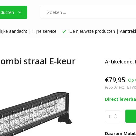
oducten
ijke aandacht | Fijne service
De nieuwste producten | Aantrekke
combi straal E-keur
Artikelcode:
€79,95
Op 
(€66,07 excl. BTW)
Direct leverb
Daarom MobiL