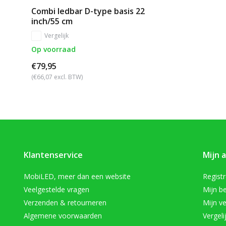
Combi ledbar D-type basis 22
inch/55 cm
Vergelijk
Op voorraad
€79,95
(€66,07 excl. BTW)
Klantenservice
Mijn 
MobiLED, meer dan een website
Regist
Veelgestelde vragen
Mijn be
Verzenden & retourneren
Mijn ve
Algemene voorwaarden
Vergeli