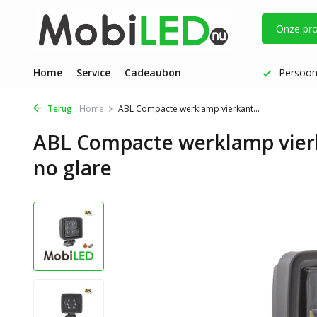
Onze pr
Vóór 17 uur besteld: dezelfde werkdag verzonden
Home
Service
Cadeaubon
Persoonl
Terug
Home
ABL Compacte werklamp vierkant...
ABL Compacte werklamp vier
no glare