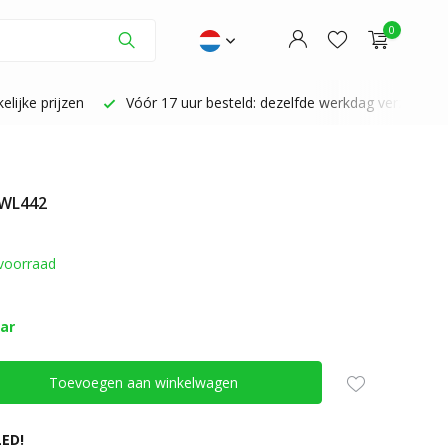
0
lijke prijzen
Vóór 17 uur besteld: dezelfde werkdag verzonden
 WL442
Account aanmaken
Account aanmaken
voorraad
aar
Toevoegen aan winkelwagen
ED!