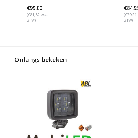
€99,00
€84,9
(€81,82 excl.
(€70,21 
BTW)
BTW)
Onlangs bekeken