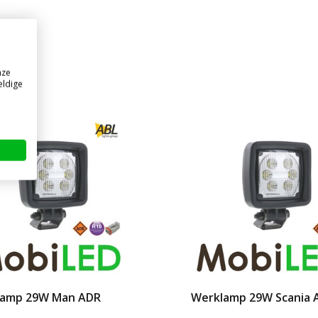
nze
eldige
lamp 29W Man ADR
Werklamp 29W Scania 