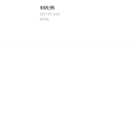
€69,95
(€57,81 excl.
BTW)