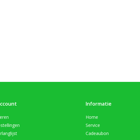
account
Informatie
reren
Home
stellingen
Service
rlanglijst
Cadeaubon