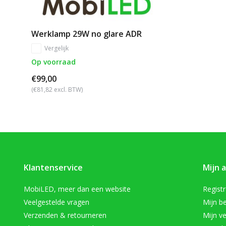
Werklamp 29W no glare ADR
Vergelijk
Op voorraad
€99,00
(€81,82 excl. BTW)
Klantenservice
Mijn 
MobiLED, meer dan een website
Regist
Veelgestelde vragen
Mijn be
Verzenden & retourneren
Mijn ve