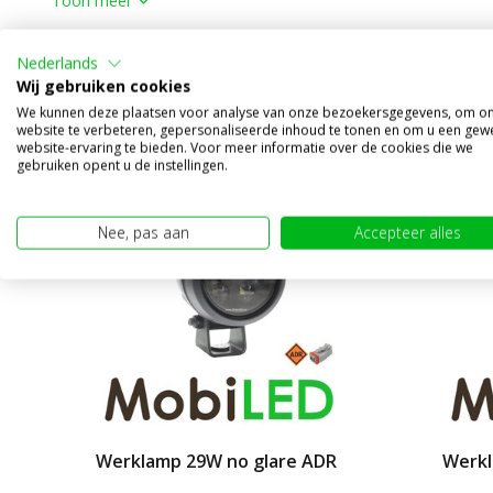
Toon meer
Nederlands
Alternatieve producten
Wij gebruiken cookies
We kunnen deze plaatsen voor analyse van onze bezoekersgegevens, om o
website te verbeteren, gepersonaliseerde inhoud te tonen en om u een gew
website-ervaring te bieden. Voor meer informatie over de cookies die we
gebruiken opent u de instellingen.
Nee, pas aan
Accepteer alles
Werklamp 29W no glare ADR
Werk