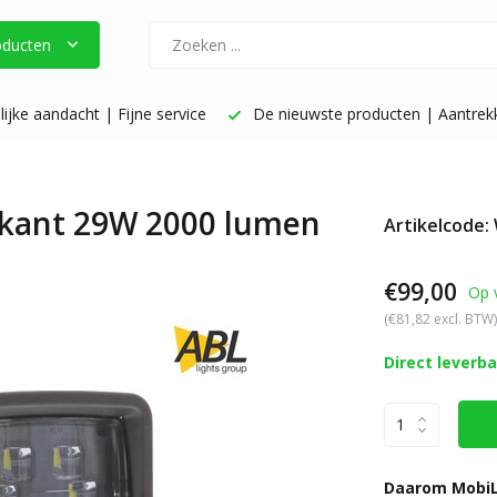
oducten
ijke aandacht | Fijne service
De nieuwste producten | Aantrekke
kant 29W 2000 lumen
Artikelcode:
€99,00
Op 
(€81,82 excl. BTW)
Direct leverb
Daarom MobiL