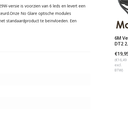
-versie is voorzien van 6 leds en levert een
keurd.Onze No Glare optische modules
 het standaardproduct te beïnvloeden. Een
6M Ve
DT2 2
€19,9
(€16,49
excl.
BTW)