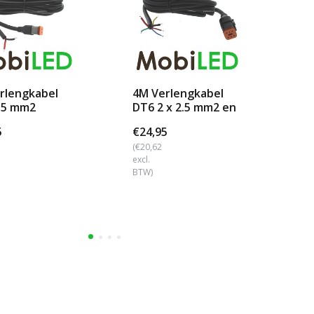
rlengkabel
4M Verlengkabel
Fli
.5 mm2
DT6 2 x 2.5 mm2 en
co
4 x 0.5mm2
5
€24,95
€1
(€20,62
(€1
excl.
excl
BTW)
BTW