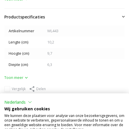
Productspecificaties
Artikelnummer
WL443
Lengte (cm)
10,2
Hoogte (cm)
9,7
Diepte (cm)
6,3
Toon meer
Vergelijk
Delen
Anderen kochten ook
Nederlands
Wij gebruiken cookies
We kunnen deze plaatsen voor analyse van onze bezoekersgegevens, om
onze website te verbeteren, gepersonaliseerde inhoud te tonen en om u
een geweldige website-ervaring te bieden. Voor meer informatie over de