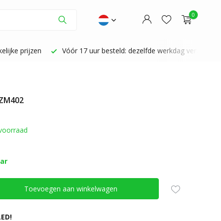
0
lijke prijzen
Vóór 17 uur besteld: dezelfde werkdag verzonden
 ZM402
Account aanmaken
Account aanmaken
voorraad
aar
Toevoegen aan winkelwagen
ED!