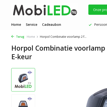
Onze pr
Vóór 17 uur besteld: dezelfde werkdag verzonden
Home
Service
Cadeaubon
Persoonl
Terug
Home
Horpol Combinatie voorlamp 2 f...
Horpol Combinatie voorlamp 
E-keur