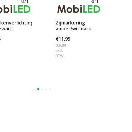
kenverlichting
Zijmarkering
FO
zwart
amber/wit dark
pos
look
5
€11,95
€2
(€9,88
(€1
excl.
excl
BTW)
BTW