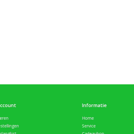
account
Informatie
reren
Home
stellingen
Service
rlanglijst
Cadeaubon