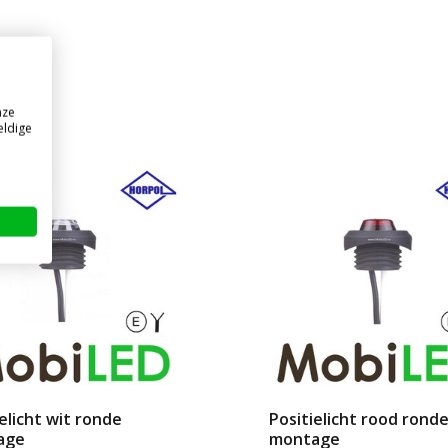
nze
eldige
elicht wit ronde
Positielicht rood rond
age
montage