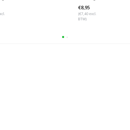
€8,95
xcl.
(€7,40 excl.
BTW)