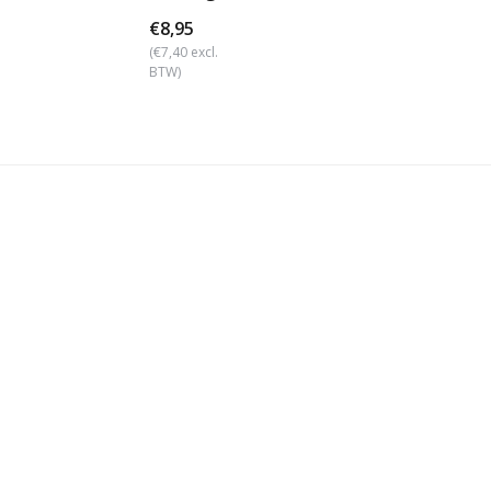
€8,95
(€7,40 excl.
BTW)