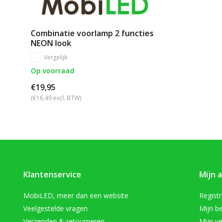
Combinatie voorlamp 2 functies
NEON look
Vergelijk
Op voorraad
€19,95
(€16,49 excl. BTW)
Klantenservice
Mijn 
MobiLED, meer dan een website
Regist
Veelgestelde vragen
Mijn be
Verzenden & retourneren
Mijn ve