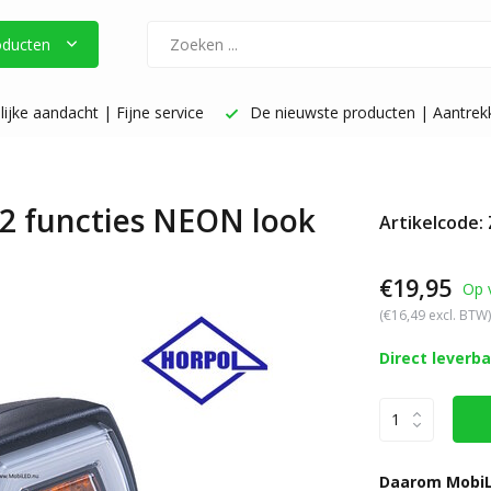
oducten
ijke aandacht | Fijne service
De nieuwste producten | Aantrekke
2 functies NEON look
Artikelcode:
€19,95
Op 
(€16,49 excl. BTW)
Direct leverb
Daarom MobiL