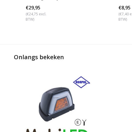
€29,95
€8,95
(€24,75 excl.
(€7,40 e
BTW)
BTW)
Onlangs bekeken