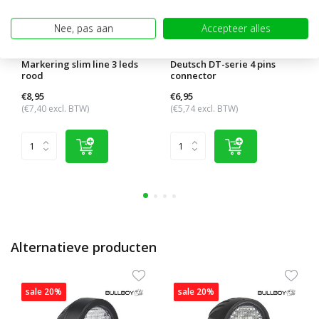
Nee, pas aan
Accepteer alles
Markering slim line 3 leds
Deutsch DT-serie 4 pins
rood
connector
€8,95
€6,95
(€7,40 excl. BTW)
(€5,74 excl. BTW)
Alternatieve producten
sale 20%
sale 20%