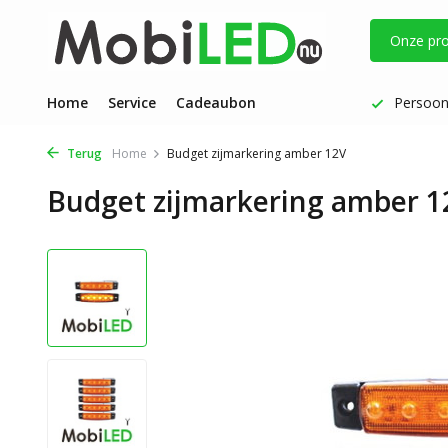
Onze pr
Vóór 17 uur besteld: dezelfde werkdag verzonden
Home
Service
Cadeaubon
Persoonl
Terug
Home
Budget zijmarkering amber 12V
Budget zijmarkering amber 1