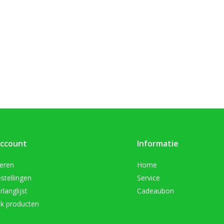
account
Informatie
reren
Home
stellingen
Service
rlanglijst
Cadeaubon
jk producten