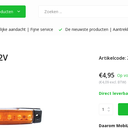
oducten
ijke aandacht | Fijne service
De nieuwste producten | Aantrekke
2V
Artikelcode:
€4,95
Op vo
(€4,09 excl. BTW)
Direct leverb
Daarom MobiL