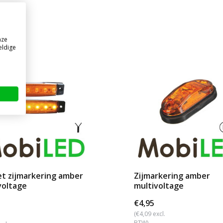
nze
eldige
5%
t zijmarkering amber
Zijmarkering amber
voltage
multivoltage
€4,95
(€4,09 excl.
BTW)