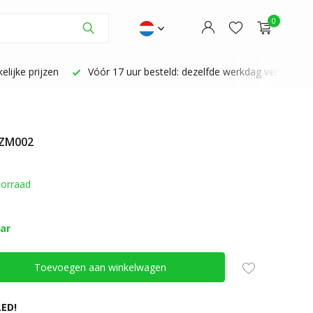
0
lijke prijzen
Vóór 17 uur besteld: dezelfde werkdag verzonden
 ZM002
Account aanmaken
Account aanmaken
orraad
aar
Toevoegen aan winkelwagen
ED!