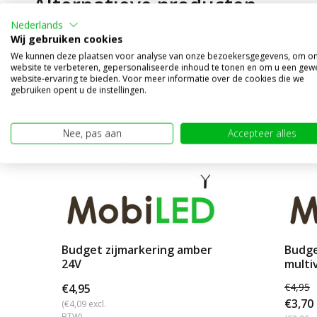
Alternatieve producten
Nederlands
Wij gebruiken cookies
We kunnen deze plaatsen voor analyse van onze bezoekersgegevens, om o
website te verbeteren, gepersonaliseerde inhoud te tonen en om u een gew
website-ervaring te bieden. Voor meer informatie over de cookies die we
sale 2
gebruiken opent u de instellingen.
Nee, pas aan
Accepteer alles
Budget zijmarkering amber
Budge
24V
multi
€4,95
€4,95
€3,70
(€4,09 excl.
BTW)