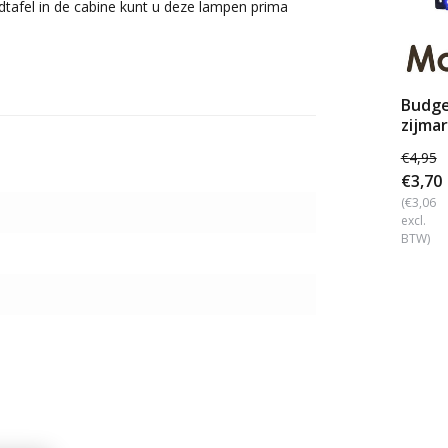
dtafel in de cabine kunt u deze lampen prima
Budg
zijma
12V
€4,95
€3,70
(€3,06
excl.
BTW)