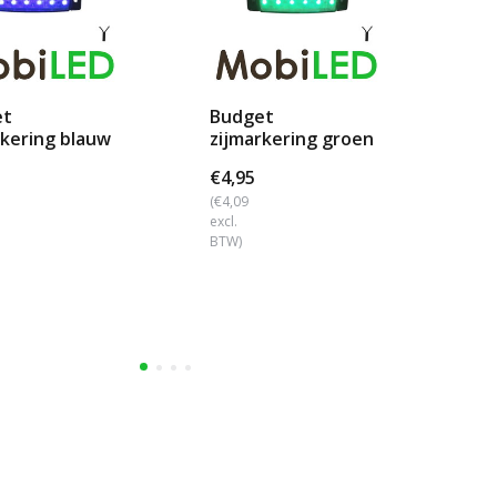
et
Budget
Aa
rkering blauw
zijmarkering groen
ad
24V
€4,95
€4
(€4,09
(€3
excl.
excl
BTW)
BTW