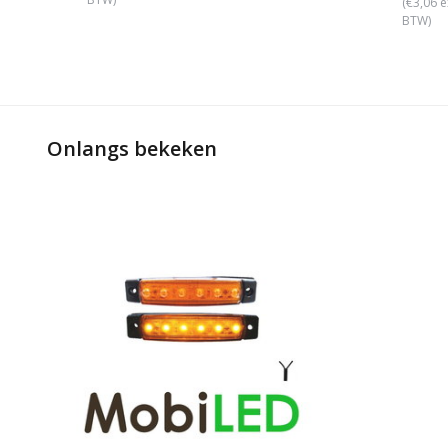
(€3,06 e
BTW)
Onlangs bekeken