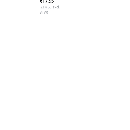
€17,95
(€14,83 excl.
BTW)