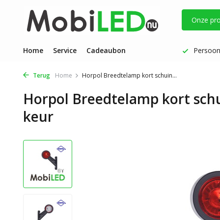
Onze pr
Vóór 17 uur besteld: dezelfde werkdag verzonden
Home
Service
Cadeaubon
Persoonl
Terug
Home
Horpol Breedtelamp kort schuin...
Horpol Breedtelamp kort schui
keur