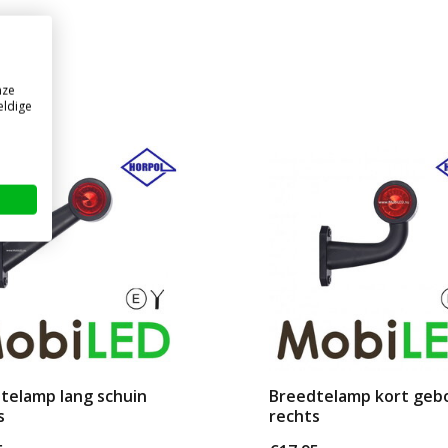
nze
eldige
telamp lang schuin
Breedtelamp kort geb
s
rechts