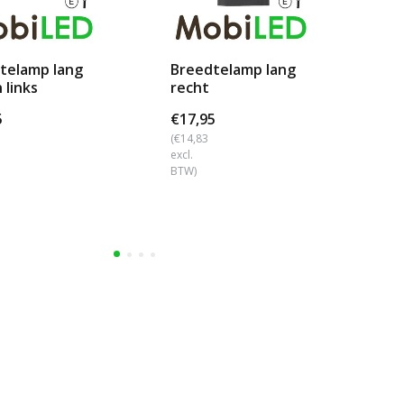
telamp lang
Breedtelamp lang
Br
 links
recht
re
5
€17,95
€1
(€14,83
(€1
excl.
excl
BTW)
BTW