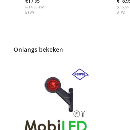
€17,95
€18,9
(€14,83 excl.
(€15,66 
BTW)
BTW)
Onlangs bekeken