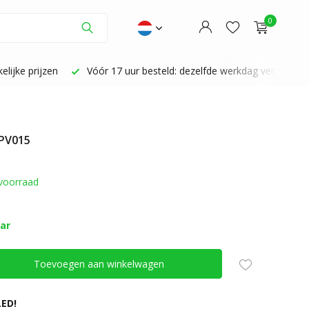
0
lijke prijzen
Vóór 17 uur besteld: dezelfde werkdag verzonden
 PV015
Account aanmaken
Account aanmaken
voorraad
aar
Toevoegen aan winkelwagen
ED!