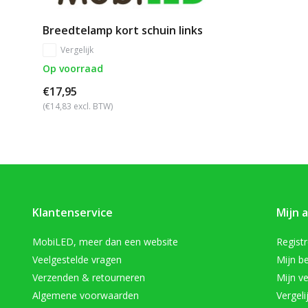
Breedtelamp kort schuin links
Vergelijk
Op voorraad
€17,95
(€14,83 excl. BTW)
Klantenservice
Mijn 
MobiLED, meer dan een website
Regist
Veelgestelde vragen
Mijn be
Verzenden & retourneren
Mijn ve
Algemene voorwaarden
Vergeli