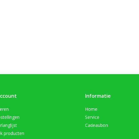
account
Informatie
reren
Home
stellingen
Service
rlanglijst
Cadeaubon
jk producten