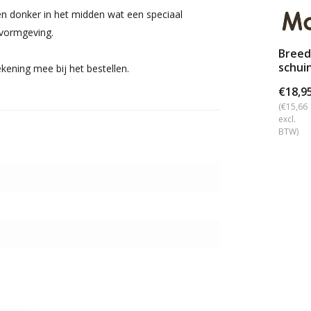
 en donker in het midden wat een speciaal
 vormgeving.
Breed
schuin
kening mee bij het bestellen.
€18,9
(€15,66
excl.
BTW)