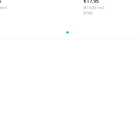
5
€17,95
excl.
(€14,83 excl.
BTW)