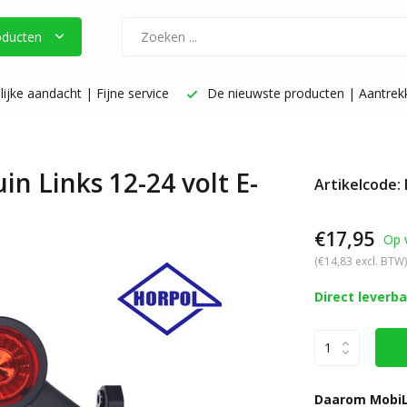
oducten
ijke aandacht | Fijne service
De nieuwste producten | Aantrekke
n Links 12-24 volt E-
Artikelcode:
€17,95
Op 
(€14,83 excl. BTW)
Direct leverb
Daarom MobiL